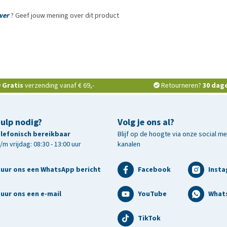
wer
? Geef jouw mening over dit product
Gratis
verzending vanaf € 69,-
Retourneren?
30 dag
hulp nodig?
Volg je ons al?
telefonisch bereikbaar
Blijf op de hoogte via onze social m
m vrijdag: 08:30 - 13:00 uur
kanalen
tuur ons een WhatsApp bericht
Facebook
Inst
uur ons een e-mail
YouTube
What
TikTok