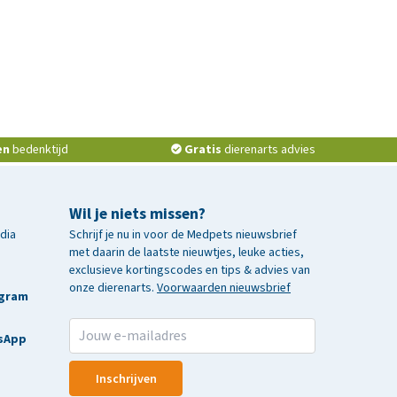
en
bedenktijd
Gratis
dierenarts advies
Wil je niets missen?
edia
Schrijf je nu in voor de Medpets nieuwsbrief
met daarin de laatste nieuwtjes, leuke acties,
exclusieve kortingscodes en tips & advies van
onze dierenarts.
Voorwaarden nieuwsbrief
agram
sApp
Inschrijven