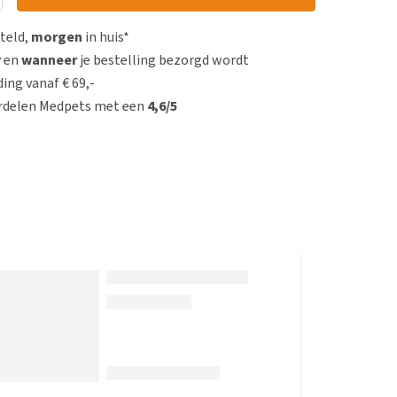
steld,
morgen
in huis*
r
en
wanneer
je bestelling bezorgd wordt
ing vanaf € 69,-
rdelen Medpets met een
4,6/5