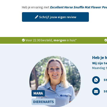
Heb je ervaring met
Excellent Horse Snuffle Mat Flower Po
Schrijf jouw eigen review
Voor 21:30 besteld,
morgen
in huis*
Heb je 
Wij zijn 
Maandag t/
S
St