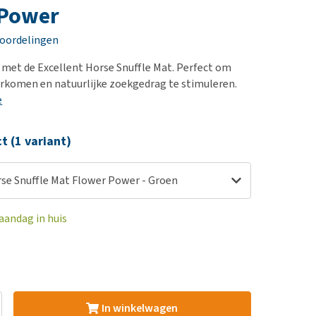
erproblemen
nd te zwaar wordt?
 Power
derdom en dementie
lp! Mijn hond plast in
eoordelingen
is. Wat nu?
ergewicht en conditie
kijk alles
 met de Excellent Horse Snuffle Mat. Perfect om
ieren, pezen en botten
orkomen en natuurlijke zoekgedrag te stimuleren.
uchtbaarheid
e
kijk alles
ct (1 variant)
rse Snuffle Mat Flower Power - Groen
aandag in huis
In winkelwagen