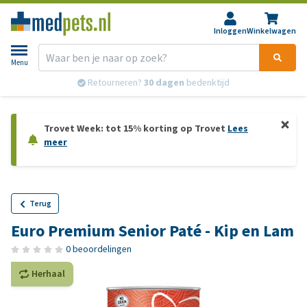
Inloggen
Winkelwagen
Menu
Retourneren?
30 dagen
bedenktijd
Trovet Week: tot 15% korting op Trovet
Lees
meer
Terug
Euro Premium Senior Paté - Kip en Lam
0 beoordelingen
Herhaal