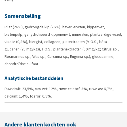
Samenstelling
Rijst (26%), gedroogde kip (26%), haver, erwten, kippenvet,
bietenpulp, gehydroliseerd kippeneiwit, mineralen, plantaardige vezel,
visolie (0,8%), biergist, collageen, gistextracten (M.O.S., bèta-
glucanen (75 mg/kg)), F.O.S., plantenextracten (50 mg/kg; Citrus sp.,
Rosmarinus sp., Vitis sp., Curcuma sp., Eugenia sp.), glucosamine,
chondroïtine sulfaat.
Analytische bestanddelen
Ruw eiwit: 23,5%, ruw vet: 12%, ruwe celstof: 3%, ruwe as: 6,7%,
calcium: 1,4%, fosfor: 0,9%.
Andere klanten kochten ook