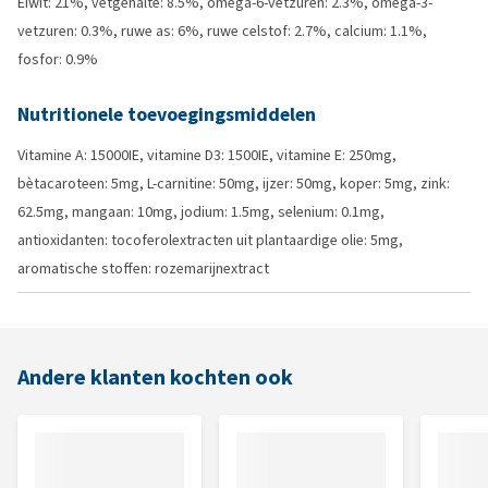
Eiwit: 21%, vetgehalte: 8.5%, omega-6-vetzuren: 2.3%, omega-3-
vetzuren: 0.3%, ruwe as: 6%, ruwe celstof: 2.7%, calcium: 1.1%,
fosfor: 0.9%
Nutritionele toevoegingsmiddelen
Vitamine A: 15000IE, vitamine D3: 1500IE, vitamine E: 250mg,
bètacaroteen: 5mg, L-carnitine: 50mg, ijzer: 50mg, koper: 5mg, zink:
62.5mg, mangaan: 10mg, jodium: 1.5mg, selenium: 0.1mg,
antioxidanten: tocoferolextracten uit plantaardige olie: 5mg,
aromatische stoffen: rozemarijnextract
Andere klanten kochten ook