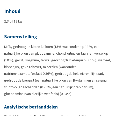
Inhoud
2,3 of 12 kg
Samenstelling
Maïs, gedroogde kip en kalkoen (15% waaronder kip 11%, een
natuurlijke bron van glucosamine, chondroïtine en taurine), verse kip
(10%), gerst, sorghum, tarwe, gedroogde bietenpulp (3.1%), vismeel,
kippenjus, gevogeltevet, mineralen (waaronder
natriumhexametafosfaat 0.36%), gedroogde hele eieren, lijnzaad,
gedroogde biergist (een natuurlijke bron van B-vitaminen en selenium),
fructo-oligosachariden (0.26%, een natuurlijk prebioticum),
glucosamine (van dierlijke weefsels) (0.04%)
Analytische bestanddelen