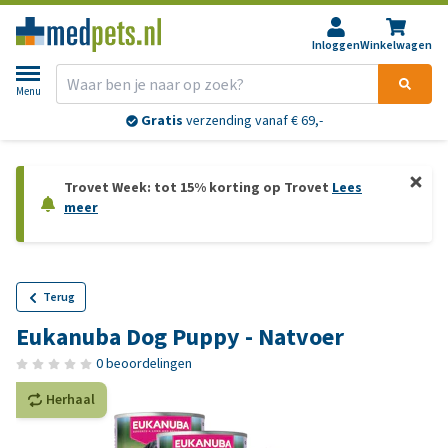
Inloggen
Winkelwagen
Menu
Gratis
verzending vanaf € 69,-
Trovet Week: tot 15% korting op Trovet
Lees
meer
Terug
Eukanuba Dog Puppy - Natvoer
0 beoordelingen
Herhaal