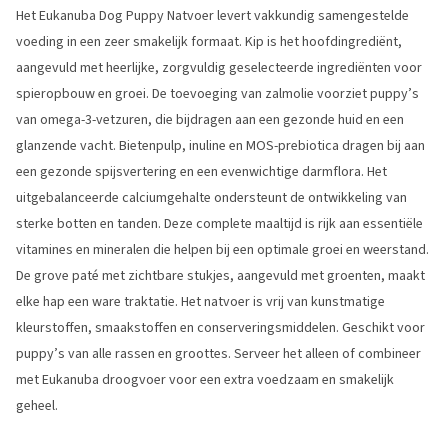
Het Eukanuba Dog Puppy Natvoer levert vakkundig samengestelde
voeding in een zeer smakelijk formaat. Kip is het hoofdingrediënt,
aangevuld met heerlijke, zorgvuldig geselecteerde ingrediënten voor
spieropbouw en groei. De toevoeging van zalmolie voorziet puppy’s
van omega-3-vetzuren, die bijdragen aan een gezonde huid en een
glanzende vacht. Bietenpulp, inuline en MOS-prebiotica dragen bij aan
een gezonde spijsvertering en een evenwichtige darmflora. Het
uitgebalanceerde calciumgehalte ondersteunt de ontwikkeling van
sterke botten en tanden. Deze complete maaltijd is rijk aan essentiële
vitamines en mineralen die helpen bij een optimale groei en weerstand.
De grove paté met zichtbare stukjes, aangevuld met groenten, maakt
elke hap een ware traktatie. Het natvoer is vrij van kunstmatige
kleurstoffen, smaakstoffen en conserveringsmiddelen. Geschikt voor
puppy’s van alle rassen en groottes. Serveer het alleen of combineer
met Eukanuba droogvoer voor een extra voedzaam en smakelijk
geheel.