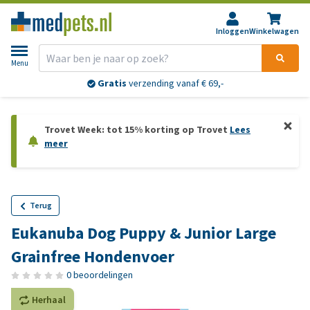
Inloggen
Winkelwagen
Menu
Gratis
verzending vanaf € 69,-
Trovet Week: tot 15% korting op Trovet
Lees
meer
Terug
Eukanuba Dog Puppy & Junior Large
Grainfree Hondenvoer
0 beoordelingen
Herhaal