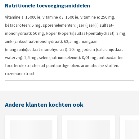
Nutritionele toevoegingsmiddelen
Vitamine a: 15000 ie, vitamine d3: 1500 ie, vitamine e: 250 mg,
bètacaroteen: 5 mg, sporenelementen: ijzer (ijzer(ii) sulfaat-
monohydraat): 50 mg, koper (koper(ii)sulfaat-pentahydraat): 8 mg,
zink (zinksulfaat-monohydraat): 62,5 mg, mangaan
(mangaan(ii)sulfaat-monohydraat): 10 mg, jodium (calciumjodaat
watervrij): 1,5 mg, selen (natriumseleniet): 0,01 mg, antioxidanten:
tocoferolextracten uit plantaardige oliën. aromatische stoffen.
rozemariextract.
Andere klanten kochten ook