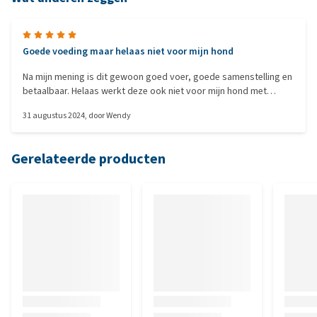
Goede voeding maar helaas niet voor mijn hond
Na mijn mening is dit gewoon goed voer, goede samenstelling en
betaalbaar. Helaas werkt deze ook niet voor mijn hond met
voedselallergie, waardoor hij noodgedwongen op anallergic
31 augustus 2024
, door
Wendy
staat. En zoals altijd ben ik erg tevreden over de verzending van
medpets.
Gerelateerde producten