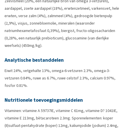
Zeevismeel (20%, een natuurlijke bron van omega 3-vetzuren),
aardappel, zoete aardappel (18%), erwtenzetmeel, varkensvet, hele
erwten, verse zalm (4%), zalmmeel (4%), gedroogde bietenpulp
(2,9%), visjus, zonnebloemolie, mineralen (waaronder
natriumhexametafosfaat 0,39%), biergist, fructo-oligosachariden
(0,28%, een natuurlijk prebioticum), glucosamine (van dierlijke
weefsels) (450mg/kg).
Analytische bestanddelen
Eiwit 24%, vetgehalte 13%, omega-6-vetzuren 2.3%, omega-3-
vetzuren 0.84%, ruwe as 6.7%, ruwe celstof 2.3%, calcium 0.97%,
fosfor 0.81%.
Nutritionele toevoegingsmiddelen
Vitaminen: vitamine A 59737IE, vitamine C 61mg, vitamine D? 1041IE,
vitamine E 213mg, bètacaroteen 2.3mg. Sporenelementen: koper
(II)sulfaat-pentahydrate (koper) 12mg, kaliumjodide (jodium) 2.4mg,