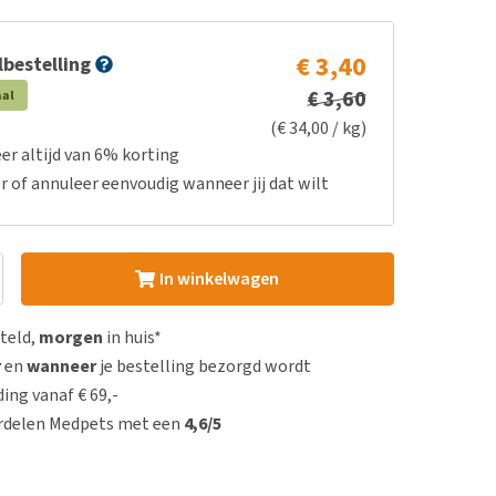
€ 3,40
bestelling
€ 3,60
aal
(€ 34,00 / kg)
er altijd van 6% korting
r of annuleer eenvoudig wanneer jij dat wilt
In winkelwagen
steld,
morgen
in huis*
r
en
wanneer
je bestelling bezorgd wordt
ing vanaf € 69,-
rdelen Medpets met een
4,6/5