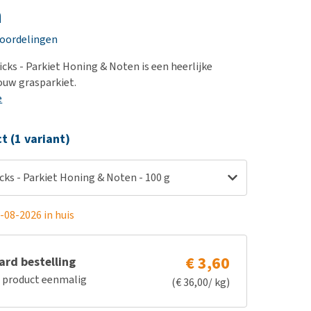
erproblemen
nd te zwaar wordt?
n
derdom en dementie
lp! Mijn hond plast in
eoordelingen
is. Wat nu?
ergewicht en conditie
kijk alles
icks - Parkiet Honing & Noten is een heerlijke
ieren, pezen en botten
jouw grasparkiet.
uchtbaarheid
e
kijk alles
ct (1 variant)
cks - Parkiet Honing & Noten - 100 g
-08-2026 in huis
€ 3,60
rd bestelling
e product eenmalig
(€ 36,00/ kg)