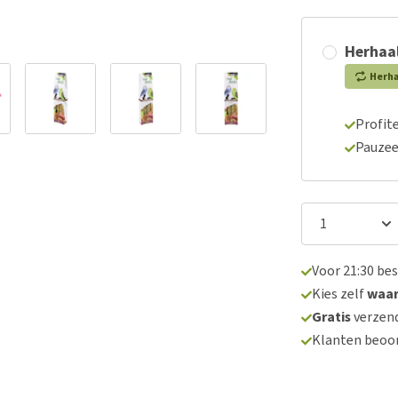
Herhaal
Herh
Profite
Pauzee
Voor 21:30 be
Kies zelf
waa
Gratis
verzend
Klanten beoo