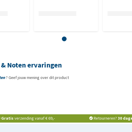
g & Noten ervaringen
ten
? Geef jouw mening over dit product
Gratis
verzending vanaf € 69,-
Retourneren?
30 dag