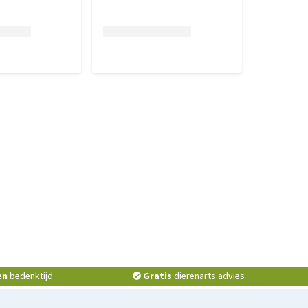
en
bedenktijd
Gratis
dierenarts advies