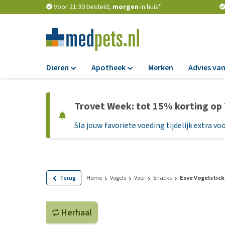
Voor 21:30 besteld,
morgen
in huis*
Dieren
Apotheek
Merken
Advies van
Voer
Apotheek
Trovet Week: tot 15% korting op
Hondenbrokken
Vlooien en teken
Sla jouw favoriete voeding tijdelijk extra voo
Natvoer
Ontworming
Dieetvoer
Medicijnen en
supplementen
Standaardvoer
Probiotica en we
Graanvrij honden
Terug
Home
Vogels
Voer
Snacks
Esve Vogelstick
Vitamines en min
Puppyvoer en sna
Medische benodi
Herhaal
Glutenvrij honden