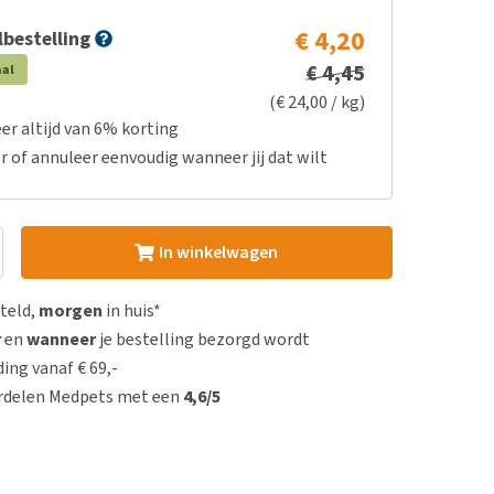
€ 4,20
bestelling
€ 4,45
aal
(€ 24,00 / kg)
er altijd van 6% korting
r of annuleer eenvoudig wanneer jij dat wilt
In winkelwagen
steld,
morgen
in huis*
r
en
wanneer
je bestelling bezorgd wordt
ing vanaf € 69,-
rdelen Medpets met een
4,6/5