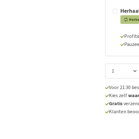
Herhaal
Herh
Profite
Pauzee
Voor 21:30 be
Kies zelf
waa
Gratis
verzend
Klanten beoo