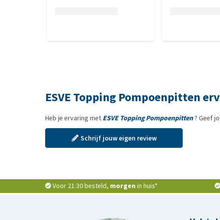
ESVE Topping Pompoenpitten erv
Heb je ervaring met
ESVE Topping Pompoenpitten
? Geef j
Schrijf jouw eigen review
Voor 21:30 besteld,
morgen
in huis*