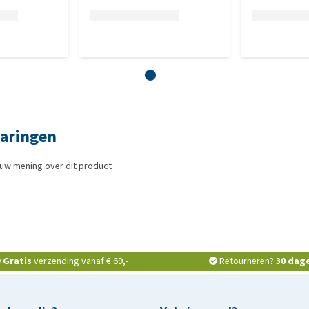
aringen
ouw mening over dit product
Gratis
verzending vanaf € 69,-
Retourneren?
30 dag