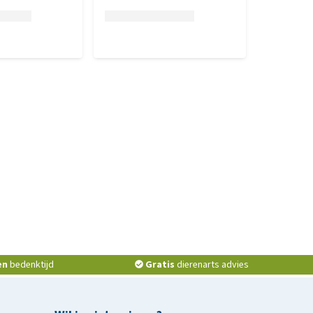
en
bedenktijd
Gratis
dierenarts advies