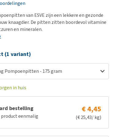
erproblemen
nd te zwaar wordt?
eoordelingen
derdom en dementie
lp! Mijn hond plast in
poenpitten van ESVE zijn een lekkere en gezonde
is. Wat nu?
ergewicht en conditie
jouw knaagdier. De pitten zitten boordevol vitamine
kijk alles
etzuren en mineralen.
ieren, pezen en botten
e
uchtbaarheid
kijk alles
ct (1 variant)
ng Pompoenpitten - 175 gram
orgen in huis
€ 4,45
rd bestelling
e product eenmalig
(€ 25,43/ kg)