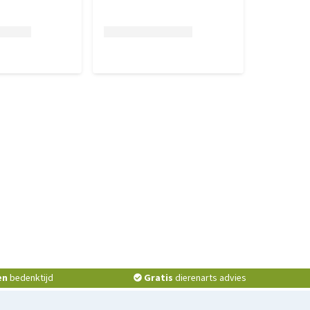
en
bedenktijd
Gratis
dierenarts advies