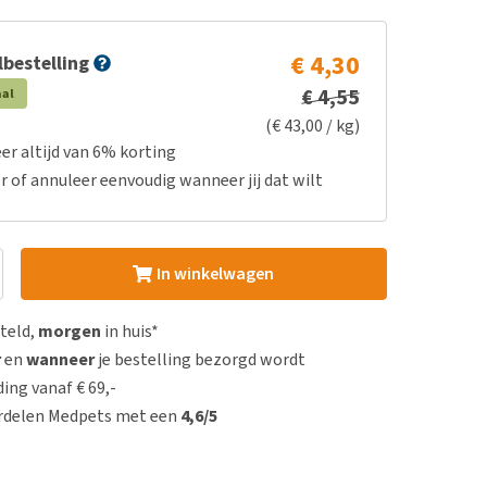
€ 4,30
bestelling
€ 4,55
aal
(€ 43,00 / kg)
er altijd van 6% korting
r of annuleer eenvoudig wanneer jij dat wilt
In winkelwagen
steld,
morgen
in huis*
r
en
wanneer
je bestelling bezorgd wordt
ing vanaf € 69,-
rdelen Medpets met een
4,6/5