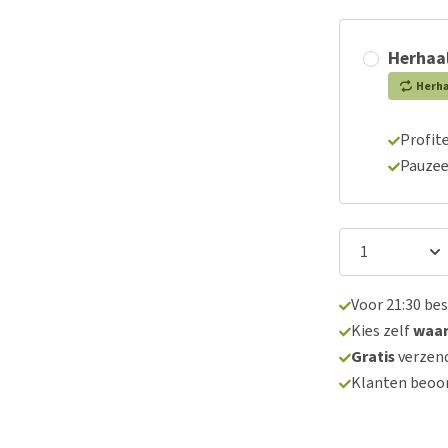
Herhaal
Herh
Profite
Pauzee
Voor 21:30 be
Kies zelf
waa
Gratis
verzend
Klanten beoo