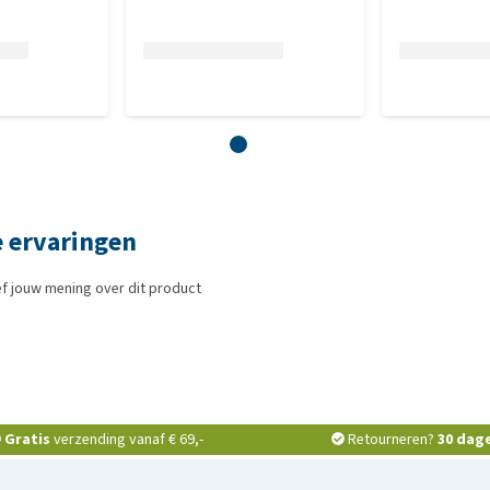
 ervaringen
f jouw mening over dit product
Gratis
verzending vanaf € 69,-
Retourneren?
30 dag