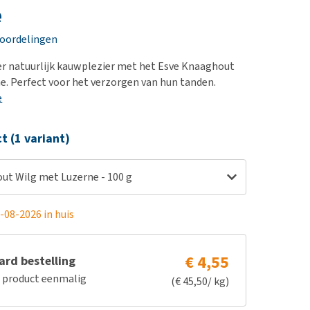
erproblemen
nd te zwaar wordt?
e
derdom en dementie
lp! Mijn hond plast in
eoordelingen
is. Wat nu?
ergewicht en conditie
kijk alles
er natuurlijk kauwplezier met het Esve Knaaghout
ieren, pezen en botten
e. Perfect voor het verzorgen van hun tanden.
uchtbaarheid
e
kijk alles
ct (1 variant)
ut Wilg met Luzerne - 100 g
-08-2026 in huis
€ 4,55
rd bestelling
e product eenmalig
(€ 45,50/ kg)