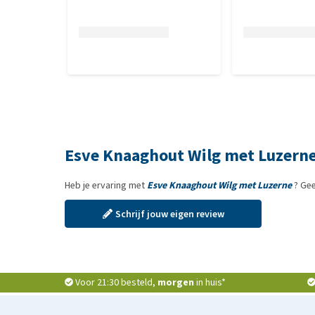
Esve Knaaghout Wilg met Luzerne
Heb je ervaring met
Esve Knaaghout Wilg met Luzerne
? Gee
Schrijf jouw eigen review
Voor 21:30 besteld,
morgen
in huis*