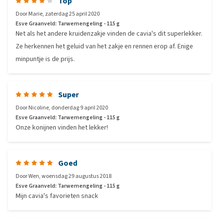
Top
Door
Marie
,
zaterdag 25 april 2020
Esve Graanveld: Tarwemengeling - 115 g
Net als het andere kruidenzakje vinden de cavia's dit superlekker.
Ze herkennen het geluid van het zakje en rennen erop af. Enige
minpuntje is de prijs.
Super
Door
Nicoline
,
donderdag 9 april 2020
Esve Graanveld: Tarwemengeling - 115 g
Onze konijnen vinden het lekker!
Goed
Door
Wen
,
woensdag 29 augustus 2018
Esve Graanveld: Tarwemengeling - 115 g
Mijn cavia's favorieten snack