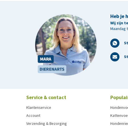
Heb je 
Wij zijn 
Maandag t/
S
St
Service & contact
Populai
Klantenservice
Hondenvo
Account
Kattenvoe
Verzending & Bezorging
Hondenrie