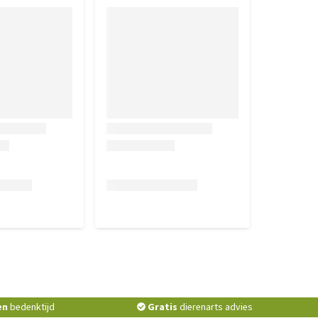
en
bedenktijd
Gratis
dierenarts advies