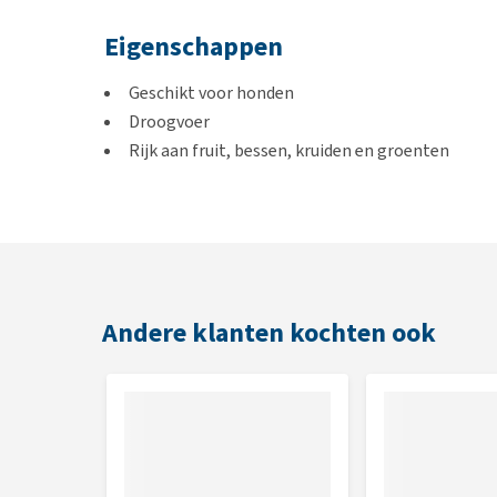
Eigenschappen
Geschikt voor honden
Droogvoer
Rijk aan fruit, bessen, kruiden en groenten
Smaak
Gedroogde kip en eend
Andere klanten kochten ook
Inhoud
10 kg
Samenstelling
Verse en gedroogde kip, eend, zalm, forel, ei 80,0 %