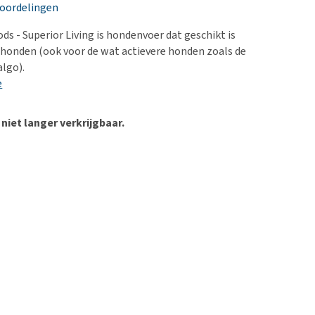
erproblemen
nd te zwaar wordt?
eoordelingen
derdom en dementie
lp! Mijn hond plast in
ds - Superior Living is hondenvoer dat geschikt is
is. Wat nu?
ergewicht en conditie
honden (ook voor de wat actievere honden zoals de
kijk alles
lgo).
ieren, pezen en botten
e
uchtbaarheid
kijk alles
 niet langer verkrijgbaar.