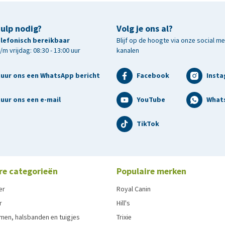
hulp nodig?
Volg je ons al?
telefonisch bereikbaar
Blijf op de hoogte via onze social m
m vrijdag: 08:30 - 13:00 uur
kanalen
tuur ons een WhatsApp bericht
Facebook
Inst
uur ons een e-mail
YouTube
What
TikTok
re categorieën
Populaire merken
er
Royal Canin
r
Hill's
men, halsbanden en tuigjes
Trixie