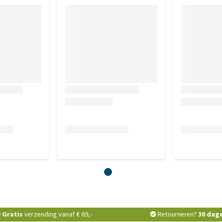
Gratis
verzending vanaf € 69,-
Retourneren?
30 dag