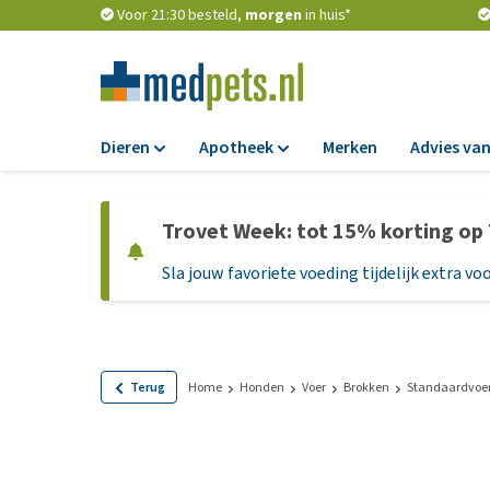
Voor 21:30 besteld,
morgen
in huis*
Dieren
Apotheek
Merken
Advies van
Voer
Apotheek
Trovet Week: tot 15% korting op
Hondenbrokken
Vlooien en teken
Sla jouw favoriete voeding tijdelijk extra voo
Natvoer
Ontworming
Dieetvoer
Medicijnen en
supplementen
Standaardvoer
Probiotica en we
Graanvrij honden
Terug
Home
Honden
Voer
Brokken
Standaardvoe
Vitamines en min
Puppyvoer en sna
Medische benodi
Glutenvrij honden