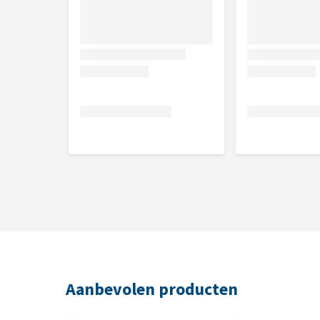
zaden, kruiden, bessen, fruit, vitaminen, mineralen 
%, omega-6 2,8 %, omega-3 1,6 %, calcium 1,6 %, fo
Analytische bestanddelen
Ruw eiwit 31%, ruw vet 16%, ruwe celstof 3,5%, ruw
Aanbevolen producten