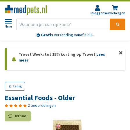
Inloggen
Winkelwagen
Menu
Gratis
verzending vanaf € 69,-
Trovet Week: tot 15% korting op Trovet
Lees
meer
Terug
Essential Foods - Older
2 beoordelingen
Herhaal