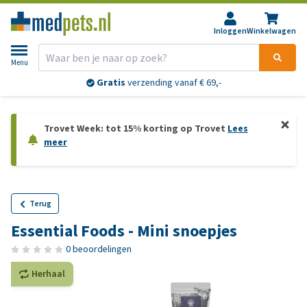
Inloggen
Winkelwagen
Menu
Gratis
verzending vanaf € 69,-
Trovet Week: tot 15% korting op Trovet
Lees
meer
Terug
Essential Foods - Mini snoepjes
0 beoordelingen
Herhaal