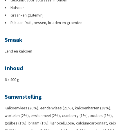
Geschikt voor volwassen honden
Natvoer
Graan- en glutenvrij
Rijk aan fruit, bessen, kruiden en groenten
Smaak
Eend en kalkoen
Inhoud
6 x 400 g
Samenstelling
Kalkoenvlees (26%), eendenvlees (21%), kalkoenharten (18%),
wortelen (2%), erwtenmeel (2%), cranberry (1%), bosbes (1%),
gojibes (1%), braam (1%), lignocellulose, calciumcarbonaat, kelp