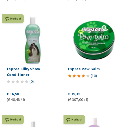
Herhaal
Espree Silky Show
Espree Paw Balm
Conditioner
(
10
)
(
0
)
€ 16,50
€ 15,35
(€ 46,48 / l)
(€ 307,00 / l)
Herhaal
Herhaal