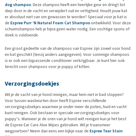
dog shampoo
. Deze shampoo heeft een heerlijke geur en dringt tot
diep door in de vacht en verwijdert vuil en vettigheid. Houdt jouw kat
er absoluut niet van om gewassen te worden? Speciaal voor je kat is
de
Espree Purr ‘N Natural Foam Cat Shampoo
ontwikkeld. Voor deze
schuimshampoo heb je bijna geen water nodig. Een vochtige spons of
doek is voldoende.
Een groot gedeelte van de shampoos van Espree zijn zowel voor hond
en kat geschikt (tenzij anders aangegeven). Voor sommige shampoos
is er ook een bijpassende conditioner verkrijgbaar. Je kunt hier ook
terecht voor shampoos voor je puppy of kitten.
Verzorgingsdoekjes
Wil je de vacht van je hond reinigen, maar hem niet in bad stoppen?
Voor tussen wasbeurten door heeft Espree verschillende
verzorgingsdoekjes waarmee je onder meer de poten, huid en vacht
kunt reinigen. Ook bestaan er speciale verzorgingsdoekjes voor
puppy’s. Wanneer je de oren van je hond wilt reinigen kun je het best
de Espree Ear Care Aloe Wipes gebruiken. Wil je traansmeer
wegpoetsen? Neem dan eens een kijkje naar de
Espree Tear Stain