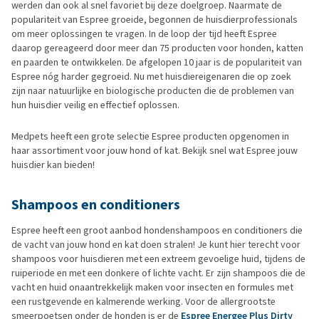
werden dan ook al snel favoriet bij deze doelgroep. Naarmate de
populariteit van Espree groeide, begonnen de huisdierprofessionals
om meer oplossingen te vragen. In de loop der tijd heeft Espree
daarop gereageerd door meer dan 75 producten voor honden, katten
en paarden te ontwikkelen. De afgelopen 10 jaar is de populariteit van
Espree nóg harder gegroeid. Nu met huisdiereigenaren die op zoek
zijn naar natuurlijke en biologische producten die de problemen van
hun huisdier veilig en effectief oplossen.
Medpets heeft een grote selectie Espree producten opgenomen in
haar assortiment voor jouw hond of kat. Bekijk snel wat Espree jouw
huisdier kan bieden!
Shampoos en conditioners
Espree heeft een groot aanbod hondenshampoos en conditioners die
de vacht van jouw hond en kat doen stralen! Je kunt hier terecht voor
shampoos voor huisdieren met een extreem gevoelige huid, tijdens de
ruiperiode en met een donkere of lichte vacht. Er zijn shampoos die de
vacht en huid onaantrekkelijk maken voor insecten en formules met
een rustgevende en kalmerende werking. Voor de allergrootste
smeerpoetsen onder de honden is er de
Espree Energee Plus Dirty