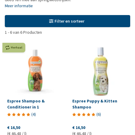
Meer informatie
Filter en sorteer
1
-
6
van
6
Producten
Herhaal
Espree Shampoo &
Espree Puppy & Kitten
Conditioner in 1
Shampoo
(
4
)
(
6
)
€ 16,50
€ 16,50
(€ 46,48 / l)
(€ 46,48 / l)