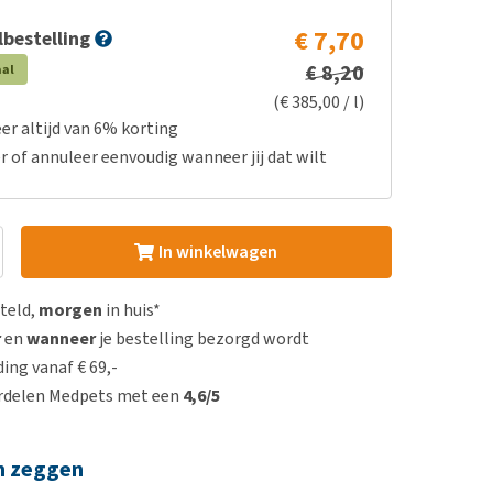
€ 7,70
bestelling
€ 8,20
aal
(€ 385,00 / l)
er altijd van 6% korting
r of annuleer eenvoudig wanneer jij dat wilt
In winkelwagen
steld,
morgen
in huis*
r
en
wanneer
je bestelling bezorgd wordt
ing vanaf € 69,-
rdelen Medpets met een
4,6/5
n zeggen