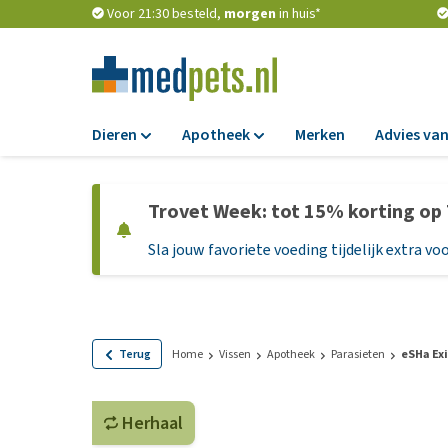
Voor 21:30 besteld,
morgen
in huis*
Dieren
Apotheek
Merken
Advies van
Voer
Apotheek
Trovet Week: tot 15% korting op
Hondenbrokken
Vlooien en teken
Sla jouw favoriete voeding tijdelijk extra voo
Natvoer
Ontworming
Dieetvoer
Medicijnen en
supplementen
Standaardvoer
Probiotica en we
Graanvrij honden
Terug
Home
Vissen
Apotheek
Parasieten
eSHa Ex
Vitamines en min
Puppyvoer en sna
Medische benodi
Herhaal
Glutenvrij honden