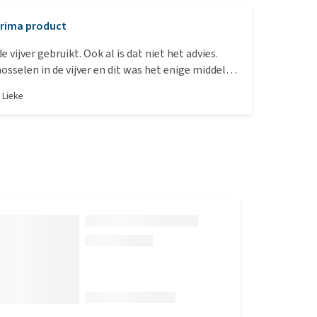
rima product
de vijver gebruikt. Ook al is dat niet het advies.
osselen in de vijver en dit was het enige middel
lijk voor de mosselen is. Heb de kuur wel 5 dagen
r
Lieke
 was wel extreem warm in die periode. Mijn
enezen en m’n mosselen leven nog.