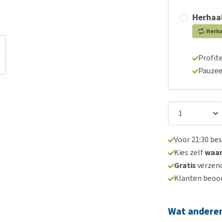
Herhaal
Herh
Profite
Pauzee
Voor 21:30 be
Kies zelf
waa
Gratis
verzend
Klanten beoo
Wat andere