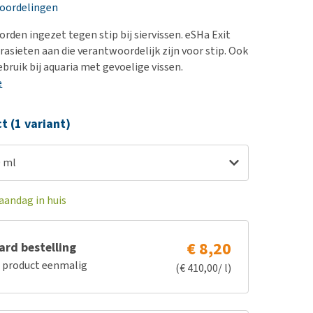
erproblemen
nd te zwaar wordt?
eoordelingen
derdom en dementie
lp! Mijn hond plast in
rden ingezet tegen stip bij siervissen. eSHa Exit
is. Wat nu?
ergewicht en conditie
rasieten aan die verantwoordelijk zijn voor stip. Ook
kijk alles
bruik bij aquaria met gevoelige vissen.
ieren, pezen en botten
e
uchtbaarheid
kijk alles
ct (1 variant)
0 ml
aandag in huis
€ 8,20
rd bestelling
e product eenmalig
(€ 410,00/ l)