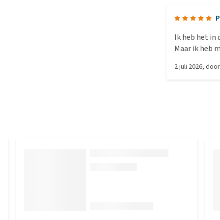
P
Ik heb het in 
Maar ik heb m
dat niet dode
2 juli 2026
, doo
gedaan en het
vissen zijn g