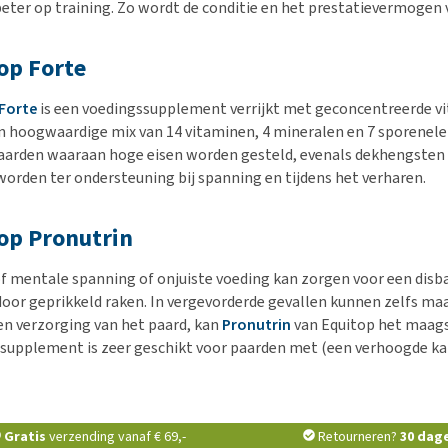
beter op training. Zo wordt de conditie en het prestatievermogen 
op Forte
Forte
is een voedingssupplement verrijkt met geconcentreerde v
n hoogwaardige mix van 14 vitaminen, 4 mineralen en 7 sporenel
aarden waaraan hoge eisen worden gesteld, evenals dekhengsten
worden ter ondersteuning bij spanning en tijdens het verharen.
op Pronutrin
of mentale spanning of onjuiste voeding kan zorgen voor een disba
door geprikkeld raken. In vergevorderde gevallen kunnen zelfs ma
en verzorging van het paard, kan
Pronutrin
van Equitop het maags
supplement is zeer geschikt voor paarden met (een verhoogde k
Gratis
verzending vanaf € 69,-
Retourneren?
30 dag