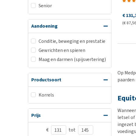
Senior
€ 131,
(€ 87,56
Aandoening
Conditie, beweging en prestatie
Gewrichten en spieren
Maag en darmen (spijsvertering)
Op Medpe
paarden 
Productsoort
Korrels
Equit
Wanneer 
Prijs
letsel o
ingezet 
€
tot
voedings