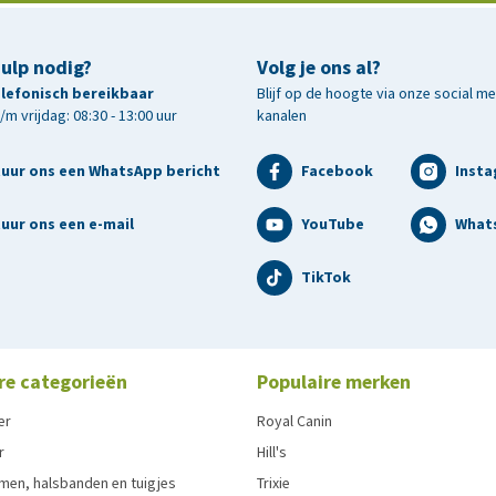
hulp nodig?
Volg je ons al?
telefonisch bereikbaar
Blijf op de hoogte via onze social m
m vrijdag: 08:30 - 13:00 uur
kanalen
tuur ons een WhatsApp bericht
Facebook
Inst
uur ons een e-mail
YouTube
What
TikTok
re categorieën
Populaire merken
er
Royal Canin
r
Hill's
men, halsbanden en tuigjes
Trixie