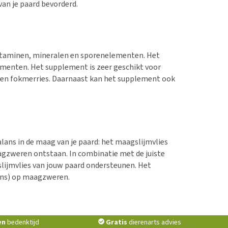
van je paard bevorderd.
itaminen, mineralen en sporenelementen. Het
ementen. Het supplement is zeer geschikt voor
 en fokmerries. Daarnaast kan het supplement ook
lans in de maag van je paard: het maagslijmvlies
agzweren ontstaan. In combinatie met de juiste
lijmvlies van jouw paard ondersteunen. Het
ans) op maagzweren.
en
bedenktijd
Gratis
dierenarts advies