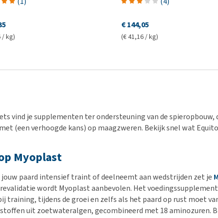
(
1
)
(
4
)
35
€ 144,05
 / kg)
(€ 41,16 / kg)
ts vind je supplementen ter ondersteuning van de spieropbouw, de
met (een verhoogde kans) op maagzweren. Bekijk snel wat Equito
op Myoplast
jouw paard intensief traint of deelneemt aan wedstrijden zet je
M
f revalidatie wordt Myoplast aanbevolen. Het voedingssupplement 
bij training, tijdens de groei en zelfs als het paard op rust moet
stoffen uit zoetwateralgen, gecombineerd met 18 aminozuren. Bi