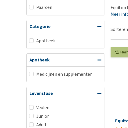
BARF
Hypoallergeen vo
Paarden
Equitop 
Puppy apotheek
Biologisch honde
Meer inf
Vuurwerkangst
Vegan hondenvoe
Categorie
Bekijk alles
Sorteren
Snacks
Bekijk alles
Apotheek
Her
Apotheek
Medicijnen en supplementen
Levensfase
Veulen
Junior
Equit
Adult