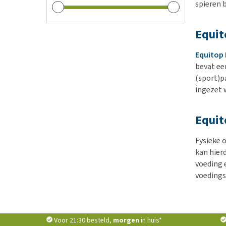
spieren 
Equit
Equitop 
bevat ee
(sport)p
ingezet 
Equit
Fysieke 
kan hier
voeding 
voedings
Voor 21:30 besteld,
morgen
in huis*