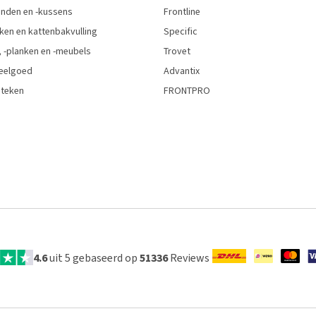
den en -kussens
Frontline
ken en kattenbakvulling
Specific
 -planken en -meubels
Trovet
eelgoed
Advantix
 teken
FRONTPRO
4.6
uit 5 gebaseerd op
51336
Reviews