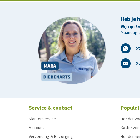
Heb je 
Wij zijn 
Maandag t/
S
St
Service & contact
Populai
Klantenservice
Hondenvo
Account
Kattenvoe
Verzending & Bezorging
Hondenrie