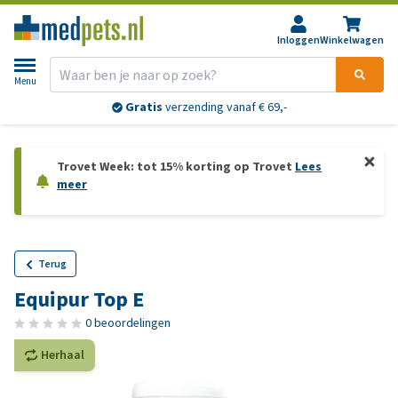
Inloggen
Winkelwagen
Menu
Gratis
verzending vanaf € 69,-
Trovet Week: tot 15% korting op Trovet
Lees
meer
Terug
Equipur Top E
0 beoordelingen
Herhaal