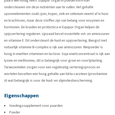
paard wel nodig heeft. Equipur Organ in poedervorm kan
ondersteunen om deze nutriënten aan te vullen. Het gehalte
sporenelementen zoals ijzer, koper, zink en selenium neemt af in hooi
en krachtvoer, maar deze stoffen zijn van belang voor enzymen en
hormonen. De kruiden en probiotica in Equipur Organ helpen de
spijsvertering reguleren. Lijnzaad bevat essentiële vet- en aminozuren
en vitamine E. Dit ondersteunt de huid en spijsvertering. Biergist met
natuurlijk vitamine B-complex is rijk aan aminozuren. Weipoeder is
hoog in eiwitten vitaminen en lactose. Soja-eiwitconcentraat is rijk aan
lysine en methionine, dit is belangrijk voor groei en voortplanting.
Tarwezemelen zorgen voor een regelmatig verteringsproces en
wortelen bevatten een hoog gehalte aan bèta-caroteen (provitamine
A) wat belangrijk is voor de huid- en slijmvliesbescherming.
Eigenschappen
Voedingssupplement voor paarden
Poeder