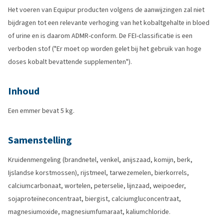
Het voeren van Equipur producten volgens de aanwijzingen zal niet
bijdragen tot een relevante verhoging van het kobaltgehalte in bloed
of urine en is daarom ADMR-conform. De FEI-classificatie is een
verboden stof ("Er moet op worden gelet bij het gebruik van hoge
doses kobalt bevattende supplementen").
Inhoud
Een emmer bevat 5 kg.
Samenstelling
Kruidenmengeling (brandnetel, venkel, anijszaad, komijn, berk,
Ijslandse korstmossen), rijstmeel, tarwezemelen, bierkorrels,
calciumcarbonaat, wortelen, peterselie, lijnzaad, weipoeder,
sojaproteïneconcentraat, biergist, calciumgluconcentraat,
magnesiumoxide, magnesiumfumaraat, kaliumchloride.