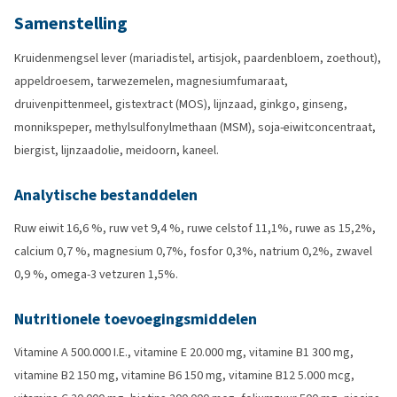
Samenstelling
Kruidenmengsel lever (mariadistel, artisjok, paardenbloem, zoethout),
appeldroesem, tarwezemelen, magnesiumfumaraat,
druivenpittenmeel, gistextract (MOS), lijnzaad, ginkgo, ginseng,
monnikspeper, methylsulfonylmethaan (MSM), soja-eiwitconcentraat,
biergist, lijnzaadolie, meidoorn, kaneel.
Analytische bestanddelen
Ruw eiwit 16,6 %, ruw vet 9,4 %, ruwe celstof 11,1%, ruwe as 15,2%,
calcium 0,7 %, magnesium 0,7%, fosfor 0,3%, natrium 0,2%, zwavel
0,9 %, omega-3 vetzuren 1,5%.
Nutritionele toevoegingsmiddelen
Vitamine A 500.000 I.E., vitamine E 20.000 mg, vitamine B1 300 mg,
vitamine B2 150 mg, vitamine B6 150 mg, vitamine B12 5.000 mcg,