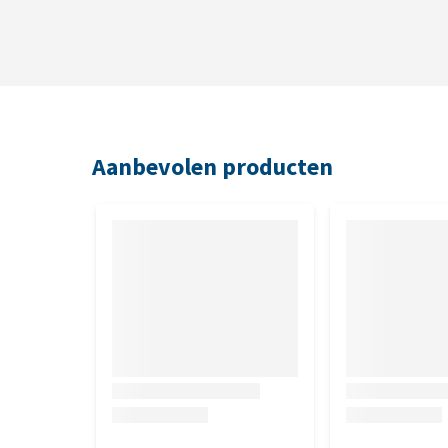
Samenstelling
Mosselconcentraat 20,0%, duivelsklauw 15,0%, krui
kamille), chondroïtinesulfaat 10,0%, methylsulfon
lijnzaadolie, hyaluronzuur 0,4 %.
Toevoegingen per kg
Aanbevolen producten
Voedingsadditieven:
vitamine E 16.000 mg, vitamine 
koper 1.300 mg, mangaan 6.700 mg, zink 8.300 mg,
Technologische additieven:
diatomeeënaarde 30.00
Analytische bestanddelen
Ruw eiwit 21,7%, ruw vet 7,6%, ruwe celstof 4,6%,
vetzuren 2,8%