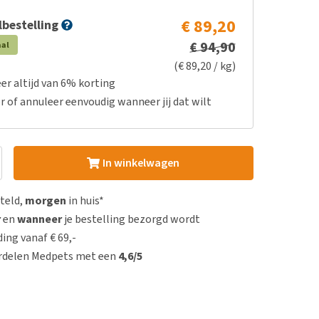
€ 89,20
bestelling
€ 94,90
aal
(€ 89,20 / kg)
er altijd van 6% korting
r of annuleer eenvoudig wanneer jij dat wilt
In winkelwagen
steld,
morgen
in huis*
r
en
wanneer
je bestelling bezorgd wordt
ing vanaf € 69,-
rdelen Medpets met een
4,6/5