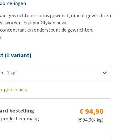
erproblemen
nd te zwaar wordt?
eoordelingen
derdom en dementie
lp! Mijn hond plast in
van gewrichten is soms gewenst, omdat gewrichten
is. Wat nu?
ergewicht en conditie
st worden. Equipur Glykan bevat
kijk alles
concentraat en ondersteunt de gewrichten.
ieren, pezen en botten
e
uchtbaarheid
kijk alles
ct (1 variant)
n - 1 kg
orgen in huis
€ 94,90
rd bestelling
e product eenmalig
(€ 94,90/ kg)