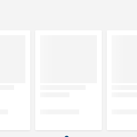
agrantsoen gehalveerd worden. Vanwege de hoeveelheid
n verdubbeld worden. Door de mosselsmaak is het aan te
or minstens 3 weken. Langer of gedurende het hele jaar is
role van de "Deutsche Reiterliche Vereinigung (FN)" geldt
 laatste aanvraag tot en met de toewijzing in een wedstrijd)