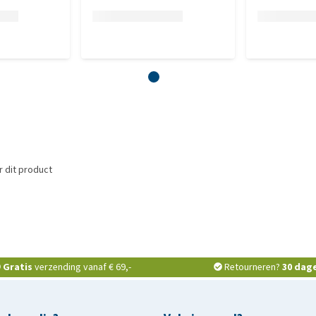
 dit product
Gratis
verzending vanaf € 69,-
Retourneren?
30 dag