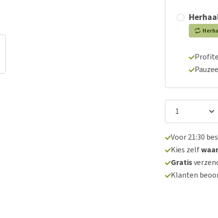
Herhaal
Herh
Profite
Pauzee
Voor 21:30 be
Kies zelf
waa
Gratis
verzend
Klanten beoo