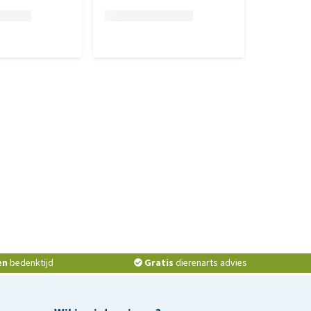
en
bedenktijd
Gratis
dierenarts advies