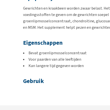
Gewrichten en kraakbeen worden zwaar belast. Het 
voedingsstoffen te geven om de gewrichten soepel 
groenlipmosselconcentraat, chondroïtine, glucosa
en MSM. Het supplement helpt pezen en gewrichte
Eigenschappen
Bevat groenlipmosselconcentraat
Voor paarden van alle leeftijden
Kan langere tijd gegeven worden
Gebruik
Veulens, jonge paarden en pony's: 10 gram per d
Paarden (500 kg): 30 gram per dag