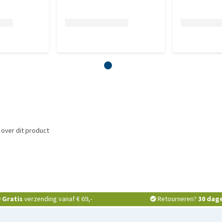
over dit product
Gratis
verzending vanaf € 69,-
Retourneren?
30 dag