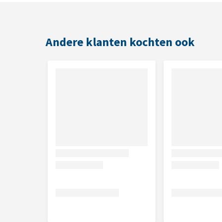
zijgroeven tot de vloeistof eruit loopt. Houdt de h
Behandeling is bij zowel droge als natte hoeven m
Equipur Chevaloxin één- tot tweemaal per week toe
Andere klanten kochten ook
paard op een natte ondergrond heeft gestaan. Bij
dagelijkse behandeling uit te voeren. Dit totdat de 
product is uitsluitend voor uitwendig gebruik!
Inhoud
200 ml
Samenstelling
Sorbine, kopersulfaat, kamille, aloë vera, dexpanth