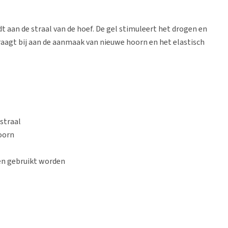
t aan de straal van de hoef. De gel stimuleert het drogen en
raagt bij aan de aanmaak van nieuwe hoorn en het elastisch
straal
hoorn
den gebruikt worden
volgens de gel diep met de tuit in de centrale groef en beide