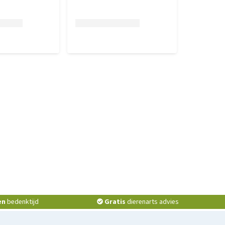
en
bedenktijd
Gratis
dierenarts advies