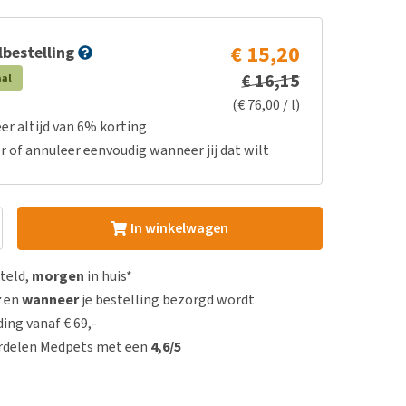
€ 15,20
bestelling
€ 16,15
aal
(€ 76,00 / l)
er altijd van 6% korting
r of annuleer eenvoudig wanneer jij dat wilt
In winkelwagen
steld,
morgen
in huis*
r
en
wanneer
je bestelling bezorgd wordt
ing vanaf € 69,-
rdelen Medpets met een
4,6/5