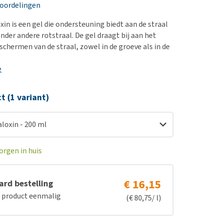
erproblemen
nd te zwaar wordt?
eoordelingen
derdom en dementie
lp! Mijn hond plast in
in is een gel die ondersteuning biedt aan de straal
is. Wat nu?
ergewicht en conditie
onder andere rotstraal. De gel draagt bij aan het
kijk alles
schermen van de straal, zowel in de groeve als in de
ieren, pezen en botten
uchtbaarheid
e
kijk alles
ct (1 variant)
loxin - 200 ml
orgen in huis
€ 16,15
rd bestelling
e product eenmalig
(€ 80,75/ l)