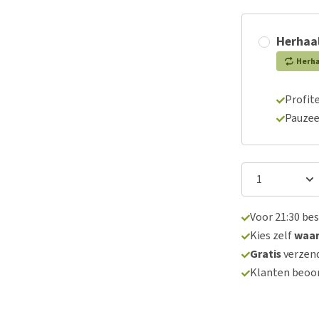
Herhaal
Herh
Profite
Pauzee
Voor 21:30 be
Kies zelf
waa
Gratis
verzend
Klanten beoo