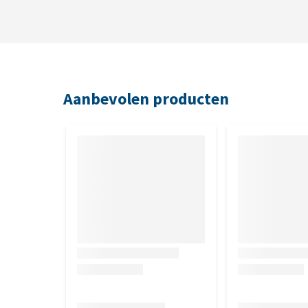
Biotine 2.500.000 mcg, vitamine B6 2.000 mg, koper
B6 als pyridoxinehydrochloride, 3b406 koper(II)-ch
aminozurenhydraat.
Aanbevolen producten