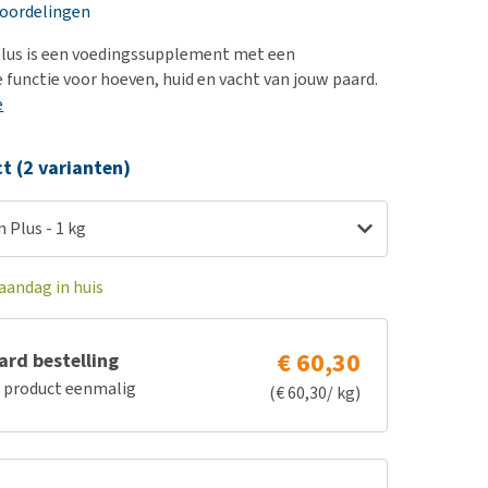
erproblemen
nd te zwaar wordt?
eoordelingen
derdom en dementie
lp! Mijn hond plast in
plus is een voedingssupplement met een
is. Wat nu?
ergewicht en conditie
functie voor hoeven, huid en vacht van jouw paard.
kijk alles
e
ieren, pezen en botten
uchtbaarheid
ct (2 varianten)
kijk alles
n Plus - 1 kg
aandag in huis
€ 60,30
rd bestelling
e product eenmalig
(€ 60,30/ kg)