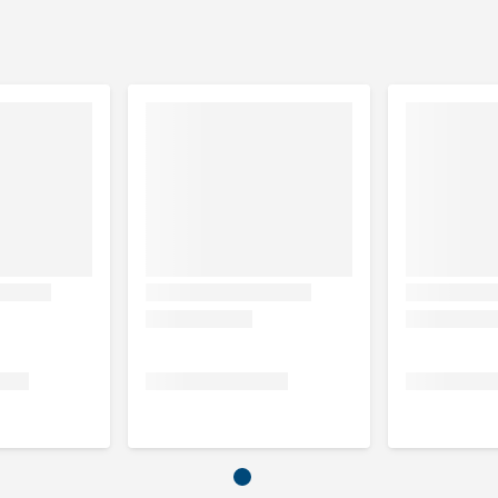
Hoeveelheid in g
5 g per dag
10 g per dag
uwe as 4,1%, natrium 0,1%, zwavel 5,0%.