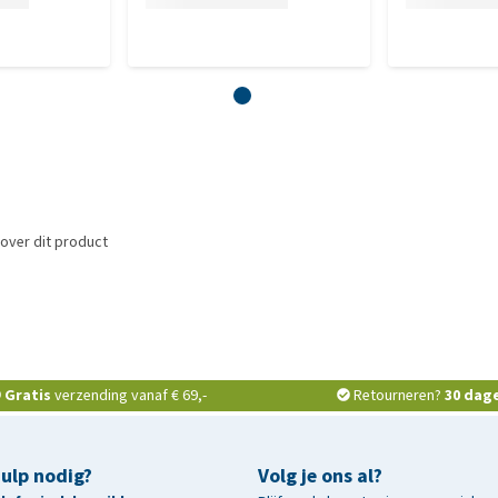
over dit product
Gratis
verzending vanaf € 69,-
Retourneren?
30 dag
hulp nodig?
Volg je ons al?