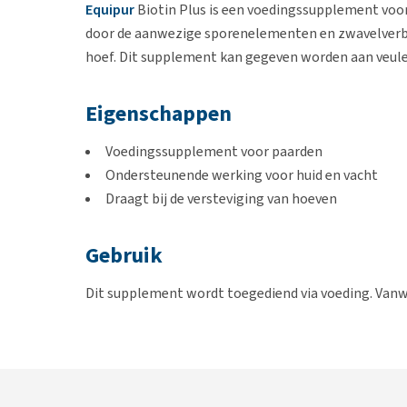
Equipur
Biotin Plus is een voedingssupplement voor
door de aanwezige sporenelementen en zwavelverbin
hoef. Dit supplement kan gegeven worden aan veule
Eigenschappen
Voedingssupplement voor paarden
Ondersteunende werking voor huid en vacht
Draagt bij de versteviging van hoeven
Gebruik
Dit supplement wordt toegediend via voeding. Van
niet verdubbeld worden. Voor het optimale resultaa
Een langere gebruiksduur is mogelijk.
Let op:
toepas
omdat dit product MSM bevat.
Dosering per grootte