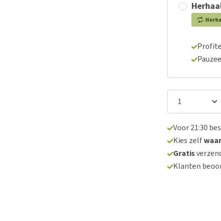
Herhaal
Herh
Profite
Pauzee
Voor 21:30 be
Kies zelf
waa
Gratis
verzend
Klanten beoo