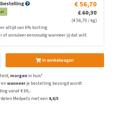
€ 56,70
bestelling
€ 60,30
aal
(€ 56,70 / kg)
er altijd van 6% korting
r of annuleer eenvoudig wanneer jij dat wilt
In winkelwagen
steld,
morgen
in huis*
r
en
wanneer
je bestelling bezorgd wordt
ing vanaf € 69,-
rdelen Medpets met een
4,6/5