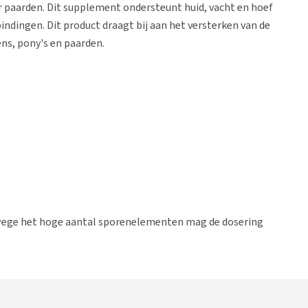
 paarden. Dit supplement ondersteunt huid, vacht en hoef
dingen. Dit product draagt bij aan het versterken van de
ns, pony's en paarden.
wege het hoge aantal sporenelementen mag de dosering
t dient dit product minstens 8 weken gebruikt te worden.
sing van dit product tijdens wedstrijden is niet toegestaan,