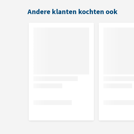
Grootte
Andere klanten kochten ook
Veulens, pony's en jonge paarden (< 500 kg)
Paarden (> 500 kg)
Inhoud
1 of 3 kg
Samenstelling
Dextrose, methylsulfonylmethaan (MSM).
Analytische bestanddelen
Ruw eiwit 7,8%, ruw vet 0,8%, ruwe celstof 0,4 %, r
Nutritionele toevoegingsmiddelen