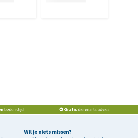
en
bedenktijd
Gratis
dierenarts advies
Wil je niets missen?