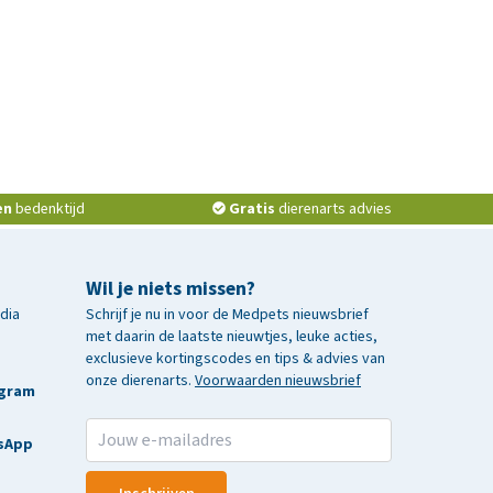
en
bedenktijd
Gratis
dierenarts advies
Wil je niets missen?
edia
Schrijf je nu in voor de Medpets nieuwsbrief
met daarin de laatste nieuwtjes, leuke acties,
exclusieve kortingscodes en tips & advies van
onze dierenarts.
Voorwaarden nieuwsbrief
agram
sApp