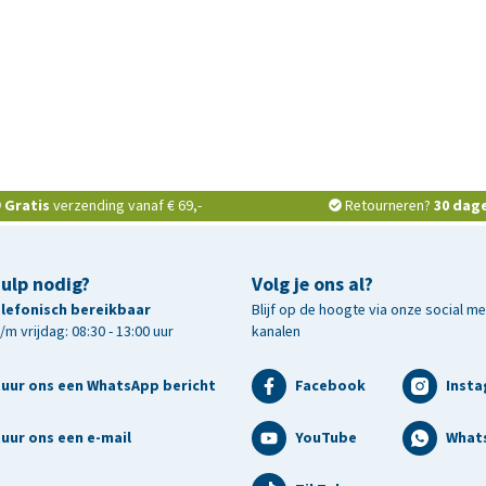
Gratis
verzending vanaf € 69,-
Retourneren?
30 dag
hulp nodig?
Volg je ons al?
telefonisch bereikbaar
Blijf op de hoogte via onze social m
m vrijdag: 08:30 - 13:00 uur
kanalen
tuur ons een WhatsApp bericht
Facebook
Inst
uur ons een e-mail
YouTube
What