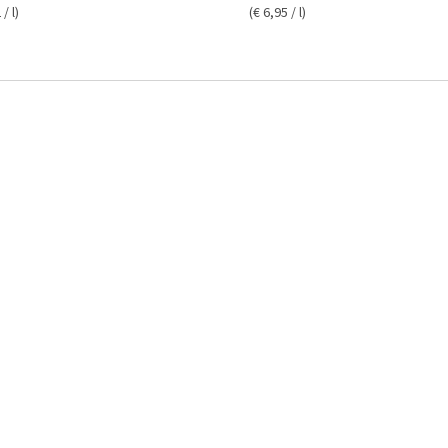
/ l)
(€ 6,95 / l)