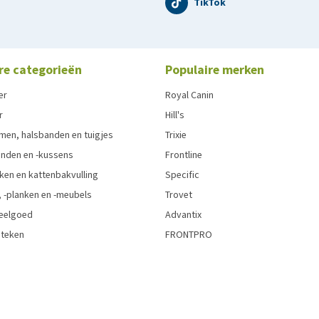
TikTok
re categorieën
Populaire merken
er
Royal Canin
r
Hill's
men, halsbanden en tuigjes
Trixie
den en -kussens
Frontline
ken en kattenbakvulling
Specific
 -planken en -meubels
Trovet
eelgoed
Advantix
 teken
FRONTPRO