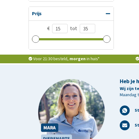
Prijs
€
tot
Voor 21:30 besteld,
morgen
in huis*
Heb je 
Wij zijn 
Maandag t/
S
St