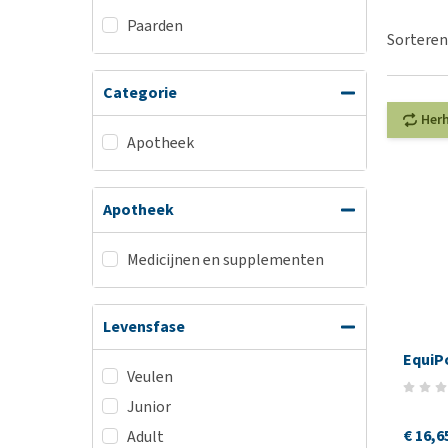
BARF
Hypoallergeen vo
Paarden
Puppy apotheek
Sorteren
Biologisch honde
Vuurwerkangst
Vegan hondenvoe
Categorie
Bekijk alles
Snacks
Her
Bekijk alles
Apotheek
Apotheek
Medicijnen en supplementen
Levensfase
EquiP
Veulen
Junior
€ 16,6
Adult