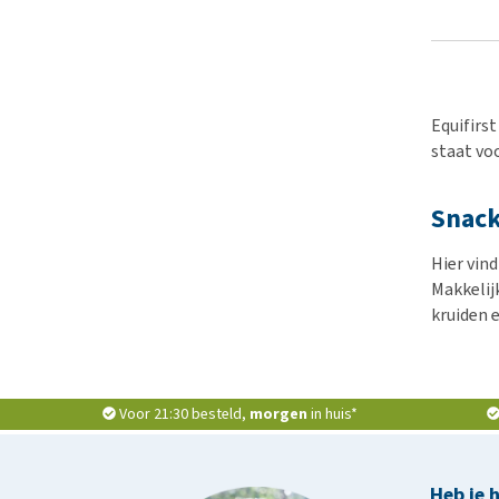
Equifirs
staat vo
Snac
Hier vind
Makkelij
kruiden e
Voor 21:30 besteld,
morgen
in huis*
Heb je 