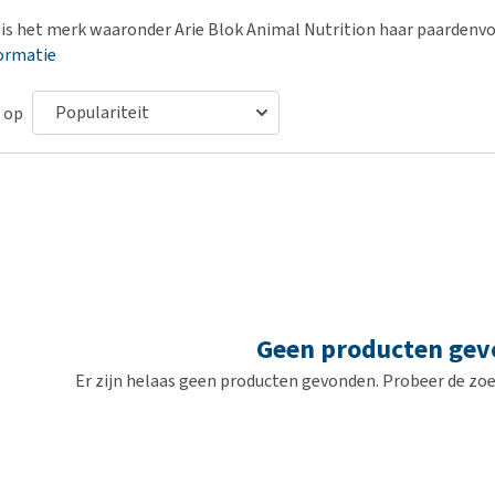
Bench
Nierproblemen
BARF
Ni
ho
er
is het merk waaronder Arie Blok Animal Nutrition haar paardenvo
Voer- en drinkbakken
Ouderdom en dementie
Puppy apotheek
Ou
He
nvoer
ormatie
hu
Op reis en onderweg
Overgewicht en conditie
Vuurwerkangst
Ov
r
Be
Bekijk alles
Bekijk alles
 op
Puppy benodigdheden
Sp
Bekijk alles
Vr
Be
Geen producten ge
Er zijn helaas geen producten gevonden. Probeer de zoe