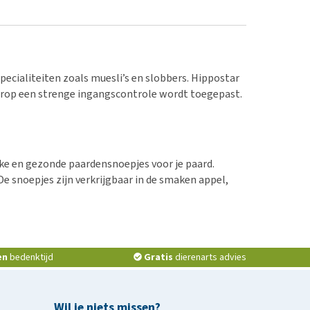
ecialiteiten zoals muesli’s en slobbers. Hippostar
arop een strenge ingangscontrole wordt toegepast.
lijke en gezonde paardensnoepjes voor je paard.
e snoepjes zijn verkrijgbaar in de smaken appel,
en
bedenktijd
Gratis
dierenarts advies
Wil je niets missen?