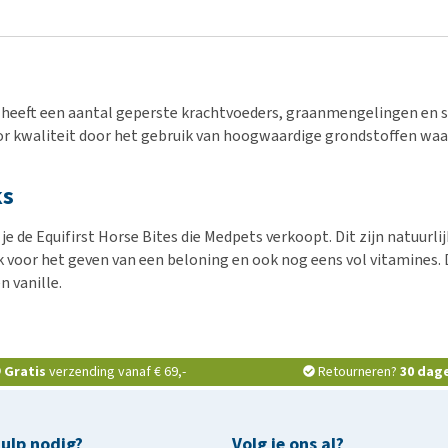
t
heeft een aantal geperste krachtvoeders, graanmengelingen en sp
or kwaliteit door het gebruik van hoogwaardige grondstoffen wa
ks
 je de Equifirst Horse Bites die Medpets verkoopt. Dit zijn natuur
k voor het geven van een beloning en ook nog eens vol vitamines. D
n vanille.
Gratis
verzending vanaf € 69,-
Retourneren?
30 dag
hulp nodig?
Volg je ons al?