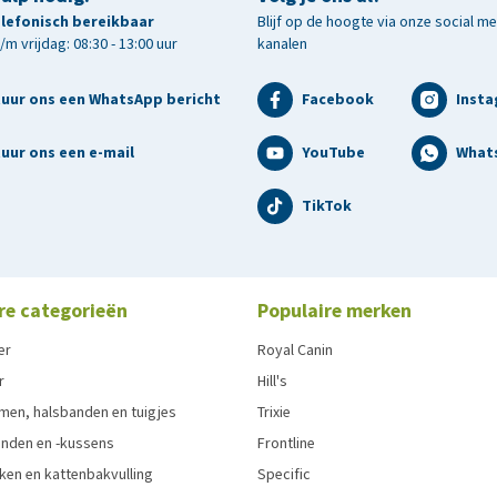
telefonisch bereikbaar
Blijf op de hoogte via onze social m
m vrijdag: 08:30 - 13:00 uur
kanalen
tuur ons een WhatsApp bericht
Facebook
Inst
uur ons een e-mail
YouTube
What
TikTok
re categorieën
Populaire merken
er
Royal Canin
r
Hill's
men, halsbanden en tuigjes
Trixie
den en -kussens
Frontline
ken en kattenbakvulling
Specific