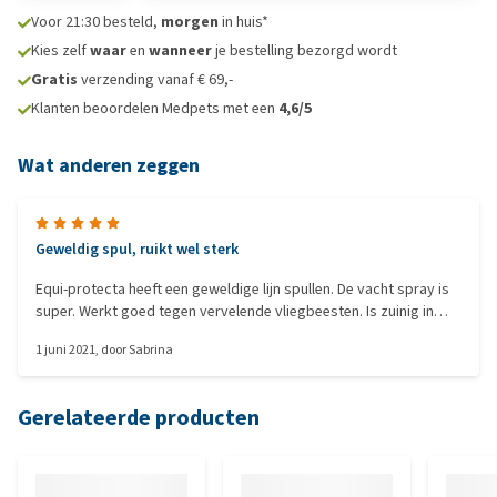
Voor 21:30 besteld,
morgen
in huis*
Kies zelf
waar
en
wanneer
je bestelling bezorgd wordt
Gratis
verzending vanaf € 69,-
Klanten beoordelen Medpets met een
4,6/5
Wat anderen zeggen
Geweldig spul, ruikt wel sterk
Equi-protecta heeft een geweldige lijn spullen. De vacht spray is
super. Werkt goed tegen vervelende vliegbeesten. Is zuinig in
gebruik, want de geur is best sterk.
1 juni 2021
, door
Sabrina
Gerelateerde producten