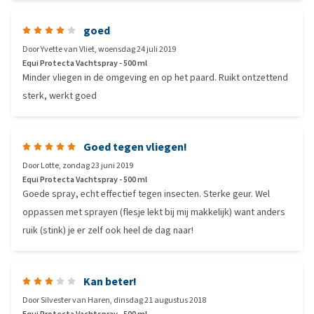
goed
Door
Yvette van Vliet
,
woensdag 24 juli 2019
Equi Protecta Vachtspray - 500 ml
Minder vliegen in de omgeving en op het paard. Ruikt ontzettend
sterk, werkt goed
Goed tegen vliegen!
Door
Lotte
,
zondag 23 juni 2019
Equi Protecta Vachtspray - 500 ml
Goede spray, echt effectief tegen insecten. Sterke geur. Wel
oppassen met sprayen (flesje lekt bij mij makkelijk) want anders
ruik (stink) je er zelf ook heel de dag naar!
Kan beter!
Door
Silvester van Haren
,
dinsdag 21 augustus 2018