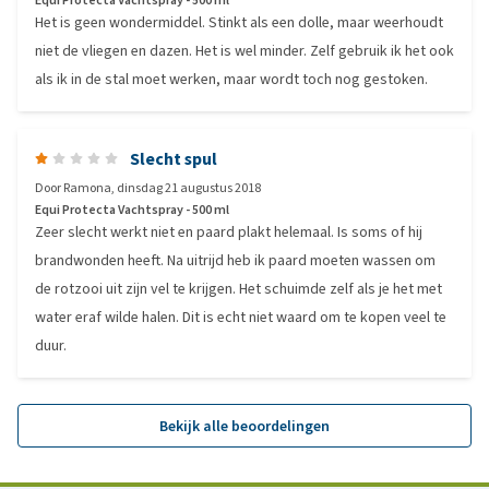
Equi Protecta Vachtspray - 500 ml
Het is geen wondermiddel. Stinkt als een dolle, maar weerhoudt
niet de vliegen en dazen. Het is wel minder. Zelf gebruik ik het ook
als ik in de stal moet werken, maar wordt toch nog gestoken.
Slecht spul
Door
Ramona
,
dinsdag 21 augustus 2018
Equi Protecta Vachtspray - 500 ml
Zeer slecht werkt niet en paard plakt helemaal. Is soms of hij
brandwonden heeft. Na uitrijd heb ik paard moeten wassen om
de rotzooi uit zijn vel te krijgen. Het schuimde zelf als je het met
water eraf wilde halen. Dit is echt niet waard om te kopen veel te
duur.
Bekijk alle beoordelingen