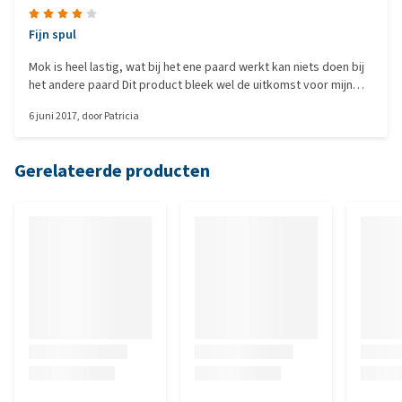
Fijn spul
Mok is heel lastig, wat bij het ene paard werkt kan niets doen bij
het andere paard Dit product bleek wel de uitkomst voor mijn
oude verzorg paard Nadat de eigenaar en ik vanalles hebben
6 juni 2017
, door
Patricia
geprobeerd bleek de combi betadine schampoo en deze mokgel
de combi 2 a 3 keer per week wassen en smeren en het was na
een paar weken weg Het enige minpuntje is de verpakking Zelf
Gerelateerde producten
vond ik dit echt niets Ik goot het over in fles. Daarom 4 ipv 5
sterren