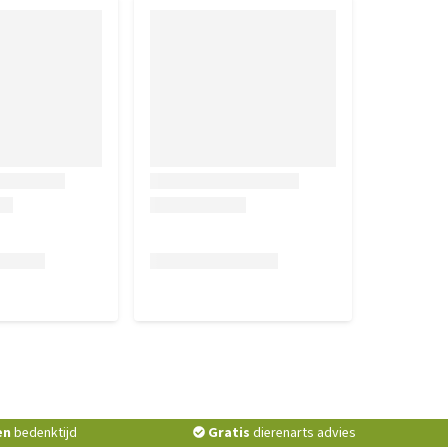
en
bedenktijd
Gratis
dierenarts advies