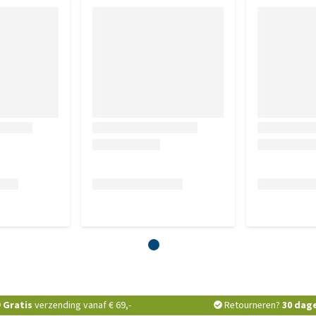
Gratis
verzending vanaf € 69,-
Retourneren?
30 dag