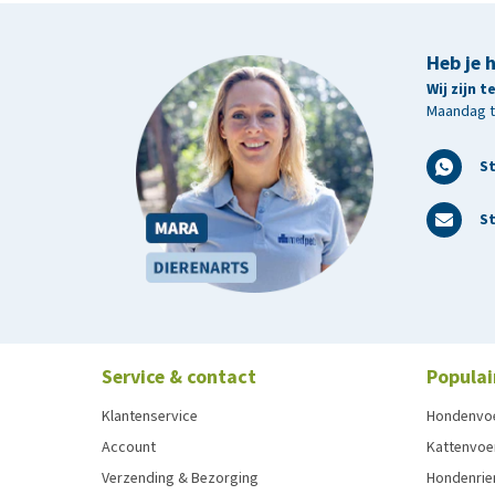
Heb je 
Wij zijn 
Maandag t/
S
St
Service & contact
Populai
Klantenservice
Hondenvo
Account
Kattenvoe
Verzending & Bezorging
Hondenrie