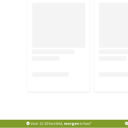
Voor 21:30 besteld,
morgen
in huis*