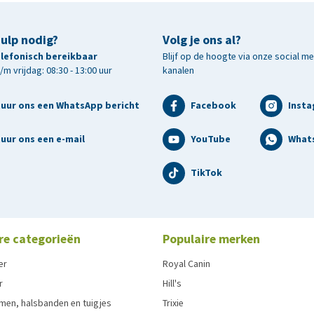
hulp nodig?
Volg je ons al?
telefonisch bereikbaar
Blijf op de hoogte via onze social m
m vrijdag: 08:30 - 13:00 uur
kanalen
tuur ons een WhatsApp bericht
Facebook
Inst
uur ons een e-mail
YouTube
What
TikTok
re categorieën
Populaire merken
er
Royal Canin
r
Hill's
men, halsbanden en tuigjes
Trixie