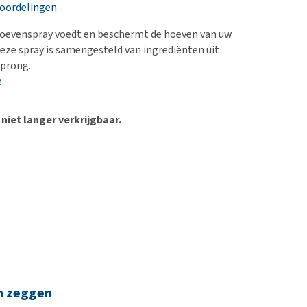
erproblemen
nd te zwaar wordt?
eoordelingen
derdom en dementie
lp! Mijn hond plast in
Hoevenspray voedt en beschermt de hoeven van uw
is. Wat nu?
ergewicht en conditie
Deze spray is samengesteld van ingrediënten uit
kijk alles
sprong.
ieren, pezen en botten
e
uchtbaarheid
kijk alles
 niet langer verkrijgbaar.
n zeggen