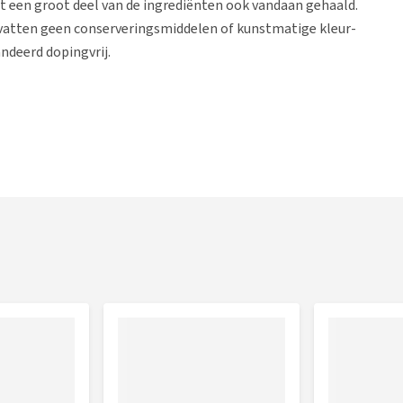
t een groot deel van de ingrediënten ook vandaan gehaald.
evatten geen conserveringsmiddelen of kunstmatige kleur-
ndeerd dopingvrij.
e spray tweemaal per week aanbrengen. In natte condities
a-tree olie, mengsel van natuurlijke etherische oliën.