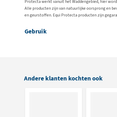
Protecta werkt vanuit het Waddengebied, hier word
Alle producten zijn van natuurlijke oorsprong en b
en geurstoffen. Equi Protecta producten zijn gegara
Gebruik
Om de hoeven van uw paard te onderhouden kunt u d
kunt u de spray dagelijks gebruiken.
Inhoud
500 ml
Andere klanten kochten ook
Samenstelling
Water, zeewier/ algenextracten, laurierblad olie, te