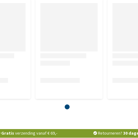
Gratis
verzending vanaf € 69,-
Retourneren?
30 dag