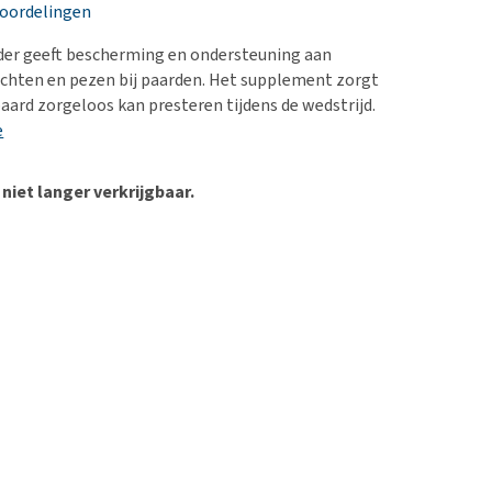
erproblemen
nd te zwaar wordt?
eoordelingen
derdom en dementie
lp! Mijn hond plast in
der geeft bescherming en ondersteuning aan
is. Wat nu?
ergewicht en conditie
chten en pezen bij paarden. Het supplement zorgt
kijk alles
paard zorgeloos kan presteren tijdens de wedstrijd.
ieren, pezen en botten
e
uchtbaarheid
kijk alles
 niet langer verkrijgbaar.