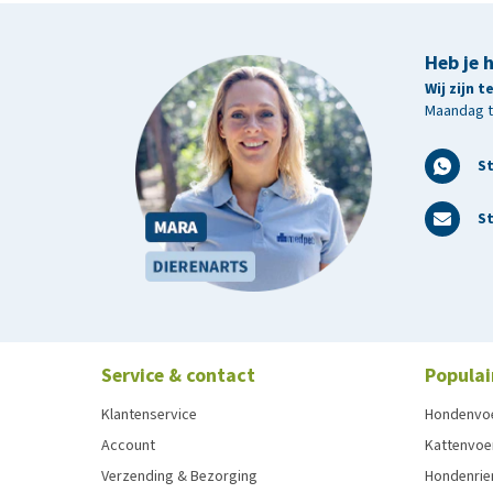
Heb je 
Wij zijn 
Maandag t/
S
St
Service & contact
Populai
Klantenservice
Hondenvo
Account
Kattenvoe
Verzending & Bezorging
Hondenrie