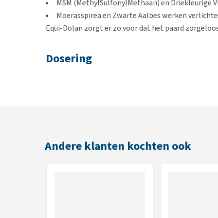
MSM (MethylSulfonylMethaan) en Driekleurige V
Moerasspirea en Zwarte Aalbes werken verlichte
Equi-Dolan zorgt er zo voor dat het paard zorgeloos
Dosering
Geef 21 gram poeder (= 1 maatlepel) van het suppl
maatlepels per dag.
Inhoud
1 kg.
Andere klanten kochten ook
Ingrediënten
Boswellia Serrata (Wierook), MSM (MethylSulfonylM
Hippocastanum (Wilde Kastanje), Ribes Nigrum (Zwart
Origanum Vulgare (Marjolein).