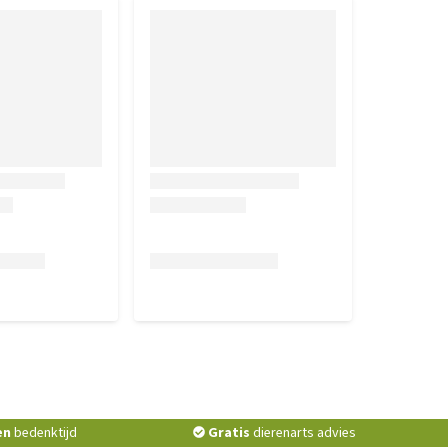
en
bedenktijd
Gratis
dierenarts advies