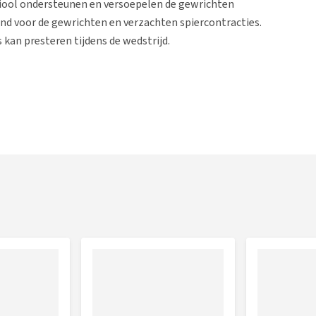
iool ondersteunen en versoepelen de gewrichten
nd voor de gewrichten en verzachten spiercontracties.
 kan presteren tijdens de wedstrijd.
ement per dag. Deze dosering mag verhoogd worden tot 4-6
ethaan), Filipendula Ulmaria (Moeraspirea), Aesculus
e Aalbes), Viola Tricolor (Driekleurige Viool) en