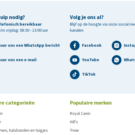
hulp nodig?
Volg je ons al?
telefonisch bereikbaar
Blijf op de hoogte via onze social m
m vrijdag: 08:30 - 13:00 uur
kanalen
tuur ons een WhatsApp bericht
Facebook
Inst
uur ons een e-mail
YouTube
What
TikTok
re categorieën
Populaire merken
er
Royal Canin
r
Hill's
men, halsbanden en tuigjes
Trixie