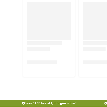
Voor 21:30 besteld,
morgen
in huis*