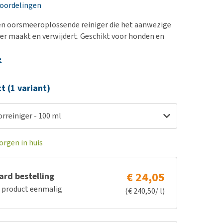
erproblemen
nd te zwaar wordt?
eoordelingen
derdom en dementie
lp! Mijn hond plast in
en oorsmeeroplossende reiniger die het aanwezige
is. Wat nu?
ergewicht en conditie
r maakt en verwijdert. Geschikt voor honden en
kijk alles
ieren, pezen en botten
e
uchtbaarheid
kijk alles
ct (1 variant)
rreiniger - 100 ml
orgen in huis
€ 24,05
rd bestelling
e product eenmalig
(€ 240,50/ l)