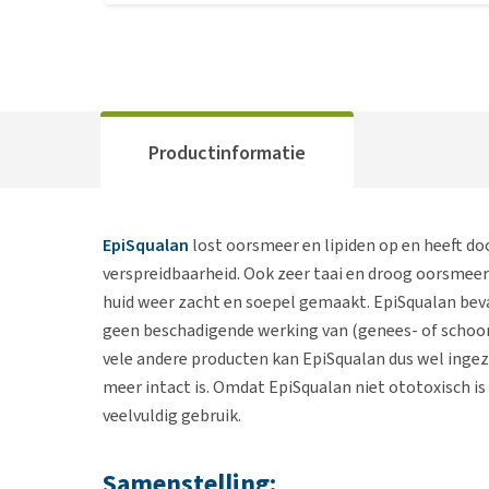
Productinformatie
EpiSqualan
lost oorsmeer en lipiden op en heeft do
verspreidbaarheid. Ook zeer taai en droog oorsmeer
huid weer zacht en soepel gemaakt. EpiSqualan bev
geen beschadigende werking van (genees- of schoon
vele andere producten kan EpiSqualan dus wel inge
meer intact is. Omdat EpiSqualan niet ototoxisch is
veelvuldig gebruik.
Samenstelling: