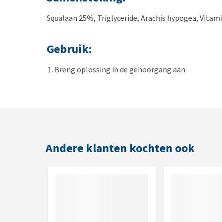
Squalaan 25%, Triglyceride, Arachis hypogea, Vitamin
Gebruik:
Breng oplossing in de gehoorgang aan
Masseer het oor om oorsmeer op te lossen
Maak het oor schoon om opgelost materiaal te v
Andere klanten kochten ook