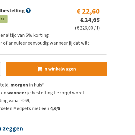
€ 22,60
bestelling
€ 24,05
aal
(€ 226,00 / l)
er altijd van 6% korting
r of annuleer eenvoudig wanneer jij dat wilt
In winkelwagen
steld,
morgen
in huis*
r
en
wanneer
je bestelling bezorgd wordt
ing vanaf € 69,-
rdelen Medpets met een
4,6/5
n zeggen