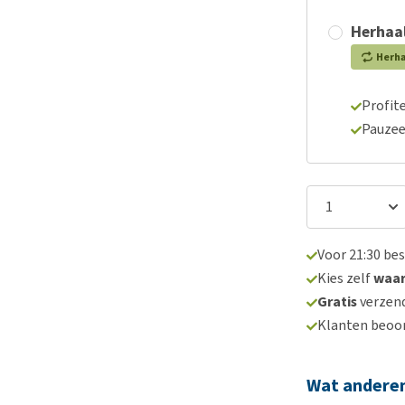
Herhaal
Herh
Profite
Pauzee
Voor 21:30 be
Kies zelf
waa
Gratis
verzend
Klanten beoo
Wat andere