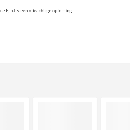
e E, o.b.v. een olieachtige oplossing
erwijderen