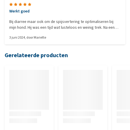
Werkt goed
Bij diarree maar ook om de spijsvertering te optimaliseren bij
mijn hond. Hij was een tijd wat lusteloos en weinig trek. Na een
paar dagen enteroferm zag ik verbetering. En eet hij weer goed.
3 juni 2024
, door
Mariette
Het hersteld de balans in de darmen.
Gerelateerde producten