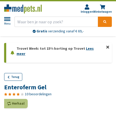
Inloggen
Winkelwagen
Menu
Gratis
verzending vanaf € 69,-
Trovet Week: tot 15% korting op Trovet
Lees
meer
Terug
Enteroferm Gel
10 beoordelingen
Herhaal