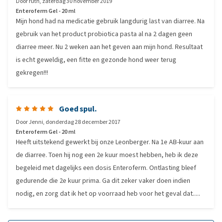
Door
ruth
,
zaterdag 30 november 2019
Enteroferm Gel - 20 ml
Mijn hond had na medicatie gebruik langdurig last van diarree. Na
gebruik van het product probiotica pasta al na 2 dagen geen
diarree meer. Nu 2 weken aan het geven aan mijn hond. Resultaat
is echt geweldig, een fitte en gezonde hond weer terug
gekregen!!!
Goed spul.
Door
Jenni
,
donderdag 28 december 2017
Enteroferm Gel - 20 ml
Heeft uitstekend gewerkt bij onze Leonberger. Na 1e AB-kuur aan
de diarree. Toen hij nog een 2e kuur moest hebben, heb ik deze
begeleid met dagelijks een dosis Enteroferm. Ontlasting bleef
gedurende die 2e kuur prima. Ga dit zeker vaker doen indien
nodig, en zorg dat ik het op voorraad heb voor het geval dat.....