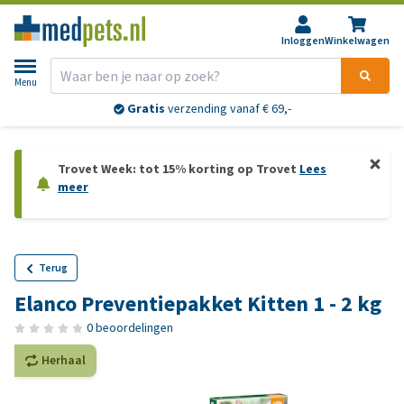
Inloggen
Winkelwagen
Menu
Gratis
verzending vanaf € 69,-
Trovet Week: tot 15% korting op Trovet
Lees
meer
Terug
Elanco Preventiepakket Kitten 1 - 2 kg
0 beoordelingen
Herhaal