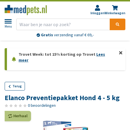
Inloggen
Winkelwagen
Menu
Gratis
verzending vanaf € 69,-
Trovet Week: tot 15% korting op Trovet
Lees
meer
Terug
Elanco Preventiepakket Hond 4 - 5 kg
0 beoordelingen
Herhaal