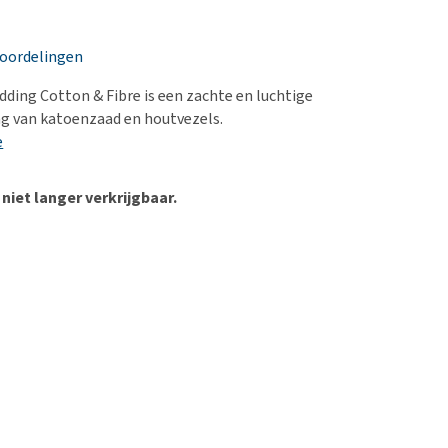
erproblemen
nd te zwaar wordt?
derdom en dementie
lp! Mijn hond plast in
eoordelingen
is. Wat nu?
ergewicht en conditie
kijk alles
ding Cotton & Fibre is een zachte en luchtige
ieren, pezen en botten
 van katoenzaad en houtvezels.
uchtbaarheid
e
kijk alles
 niet langer verkrijgbaar.