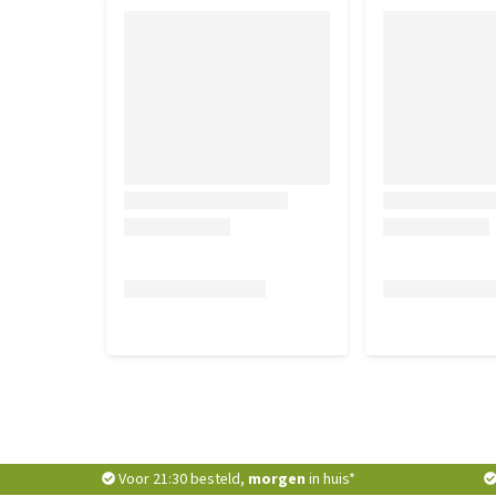
Voor 21:30 besteld,
morgen
in huis*