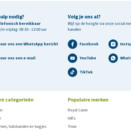
hulp nodig?
Volg je ons al?
telefonisch bereikbaar
Blijf op de hoogte via onze social m
m vrijdag: 08:30 - 13:00 uur
kanalen
tuur ons een WhatsApp bericht
Facebook
Inst
uur ons een e-mail
YouTube
What
TikTok
re categorieën
Populaire merken
er
Royal Canin
r
Hill's
men, halsbanden en tuigjes
Trixie