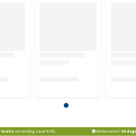
Gratis
verzending vanaf € 69,-
Retourneren?
30 dag