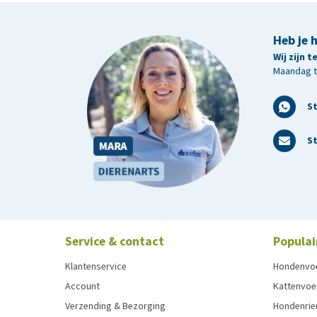
Heb je 
Wij zijn 
Maandag t/
S
St
Service & contact
Populai
Klantenservice
Hondenvo
Account
Kattenvoe
Verzending & Bezorging
Hondenrie