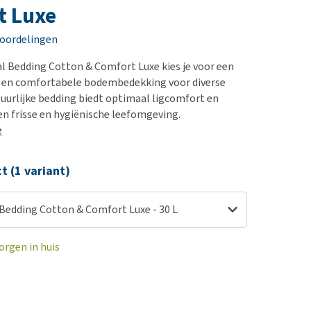
erproblemen
nd te zwaar wordt?
t Luxe
derdom en dementie
lp! Mijn hond plast in
eoordelingen
is. Wat nu?
ergewicht en conditie
kijk alles
 Bedding Cotton & Comfort Luxe kies je voor een
ieren, pezen en botten
e en comfortabele bodembedekking voor diverse
uchtbaarheid
tuurlijke bedding biedt optimaal ligcomfort en
een frisse en hygiënische leefomgeving.
kijk alles
e
ct (1 variant)
Bedding Cotton & Comfort Luxe - 30 L
orgen in huis