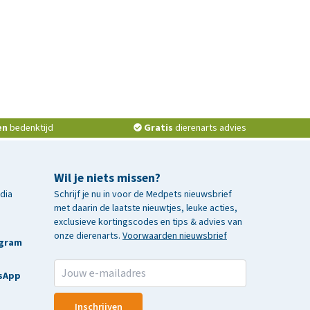
en
bedenktijd
Gratis
dierenarts advies
Wil je niets missen?
edia
Schrijf je nu in voor de Medpets nieuwsbrief
met daarin de laatste nieuwtjes, leuke acties,
exclusieve kortingscodes en tips & advies van
onze dierenarts.
Voorwaarden nieuwsbrief
agram
sApp
Inschrijven