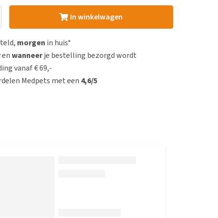
In winkelwagen
steld,
morgen
in huis*
r
en
wanneer
je bestelling bezorgd wordt
ing vanaf € 69,-
rdelen Medpets met een
4,6/5