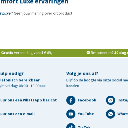
mfort Luxe ervaringen
t Luxe
? Geef jouw mening over dit product
Gratis
verzending vanaf € 69,-
Retourneren?
30 dag
hulp nodig?
Volg je ons al?
telefonisch bereikbaar
Blijf op de hoogte via onze social m
m vrijdag: 08:30 - 13:00 uur
kanalen
tuur ons een WhatsApp bericht
Facebook
Inst
uur ons een e-mail
YouTube
What
TikTok