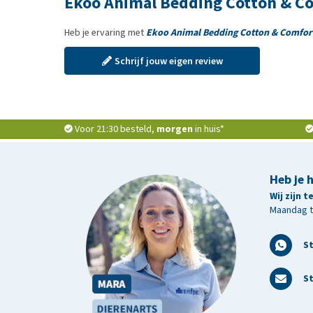
Ekoo Animal Bedding Cotton & Co
Heb je ervaring met
Ekoo Animal Bedding Cotton & Comfor
Schrijf jouw eigen review
Voor 21:30 besteld,
morgen
in huis*
Heb je 
Wij zijn 
Maandag t/
S
St