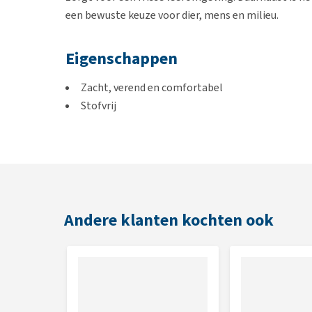
een bewuste keuze voor dier, mens en milieu.
Eigenschappen
Zacht, verend en comfortabel
Stofvrij
Biedt structuur en beschutting
Geschikt voor grote en kleine dieren
Geschikt voor
Konijn, cavia, hamster, rat, muis, gevogelte, kippen
Andere klanten kochten ook
Inhoud
30 liter