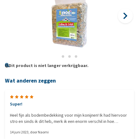
Dit product is niet langer verkrijgbaar.
Wat anderen zeggen
Super!
Heel fijn als bodembedekking voor mijn konijnen! Ik had hiervoor
stro en sinds ik dit heb, merk ik een enorm verschil in hoe
makkelijk het schoon te maken is en de geur is ook veel minder
14 juni 2023
, door
Naomi
geworden. Kortom: aanrader!