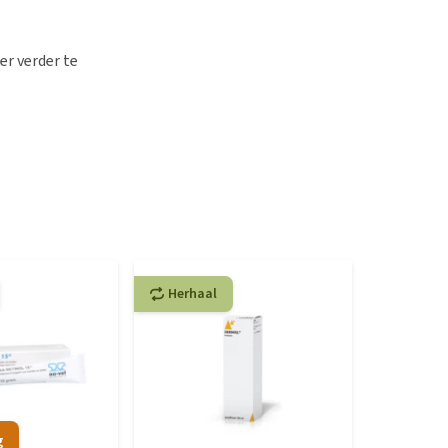
er verder te
Herhaal
g