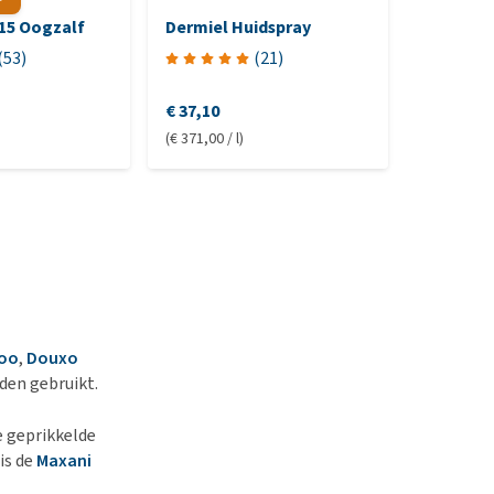
 15 Oogzalf
Dermiel Huidspray
Ophtosa
(
53
)
(
21
)
€ 37,10
€ 9,50
-
€
(€ 371,00 / l)
(€ 1.823,32
poo
,
Douxo
den gebruikt.
e geprikkelde
is de
Maxani