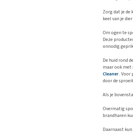
Zorg dat je de
keel van je die
Om ogen te spo
Deze producten
onnodig gepri
De huid rond d
maar ook met s
Cleaner
. Voor
door de sproei
Als je bovenst
Overmatig spoe
brandharen kun
Daarnaast kun 