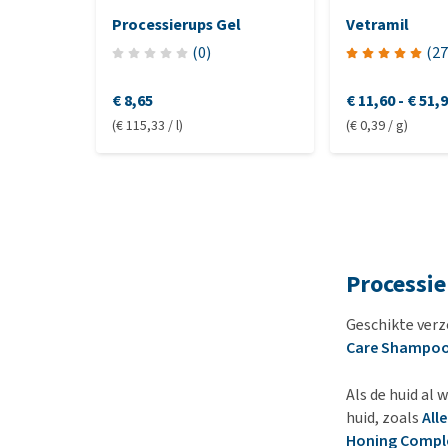
Processierups Gel
Vetramil
(
0
)
(
27
€ 8,65
€ 11,60
-
€ 51,
(€ 115,33 / l)
(€ 0,39 / g)
Processi
Geschikte verz
Care Shampo
Als de huid al
huid, zoals
All
Honing Comp