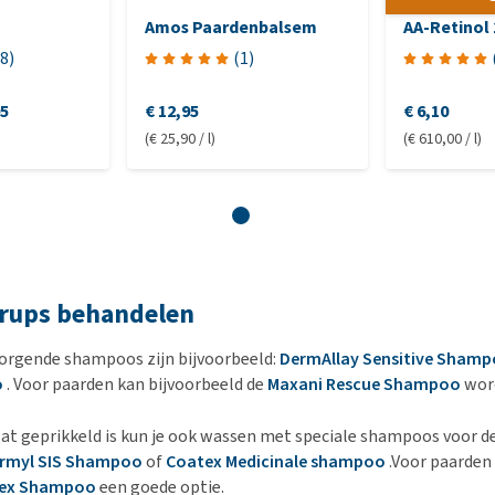
Amos Paardenbalsem
AA-Retinol
8
)
(
1
)
95
€ 12,95
€ 6,10
(€ 25,90 / l)
(€ 610,00 / l)
erups behandelen
orgende shampoos zijn bijvoorbeeld:
DermAllay Sensitive Sham
o
. Voor paarden kan bijvoorbeeld de
Maxani Rescue Shampoo
wor
 wat geprikkeld is kun je ook wassen met speciale shampoos voor d
ermyl SIS Shampoo
of
Coatex Medicinale shampoo
.Voor paarden 
lex Shampoo
een goede optie.