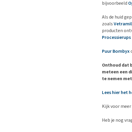
bijvoorbeeld
O
Als de huid gep
zoals
Vetramil
producten ontw
Processierups 
Puur Bombyx
o
Onthoud dat b
meteen een di
te nemen met 
Lees hier het h
Kijk voor meer
Heb je nog vra