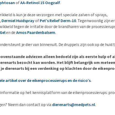
phtosan
of
AA-Retinol 15 Oogzalf
.
rikkeld is kun je deze verzorgen met speciale zalven of sprays,
,
Dermiel Huidspray
of
Pet’s Relief Derm-10
. Tegenwoordig zijn er
ikkeld tegen de irritatie door de brandharen van de processierup
Gel
en de
Amos Paardenbalsem
.
ndersteunt je dier van binnenuit. De druppels zijn ook op de huid 
ovenstaande adviezen alleen bedoeld zijn als eerste hulp of al
erenarts bezocht kan worden. Het blijft belangrijk om metee
je dierenarts bij een verdenking op klachten door de eikenpro
ele artikel over de eikenprocessierups en de risico’s
.
 informatie op het kennisplatform van de eikenprocessierups: pro
gen? Neem dan contact op via
dierenarts@medpets.nl
.