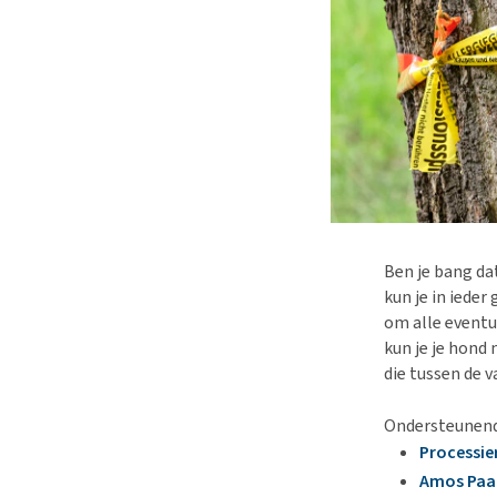
Ben je bang da
kun je in iede
om alle eventu
kun je je hon
die tussen de 
Ondersteunende
Processie
Amos Paa