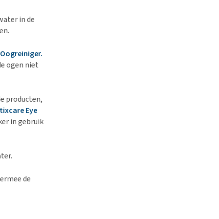
water in de
en.
 Oogreiniger.
de ogen niet
de producten,
tixcare Eye
er in gebruik
ter.
hiermee de