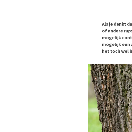
BARF
Hypoallergeen vo
Puppy apotheek
Biologisch honde
Vuurwerkangst
Vegan hondenvoe
Als je denkt d
Bekijk alles
of andere rups
Snacks
mogelijk cont
Bekijk alles
mogelijk een 
het toch wel h