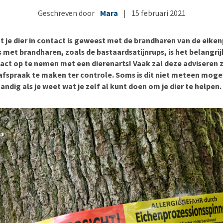
Bench
Nierproblemen
BARF
Ni
ho
er
Geschreven door
Mara
|
15 februari 2021
Voer- en drinkbakken
Ouderdom en dementie
Puppy apotheek
Ou
He
nvoer
hu
Op reis en onderweg
Overgewicht en conditie
Vuurwerkangst
Ov
r
at je dier in contact is geweest met de brandharen van de eike
Be
Bekijk alles
Bekijk alles
Puppy benodigdheden
Sp
 met brandharen, zoals de bastaardsatijnrups, is het belangri
act op te nemen met een dierenarts! Vaak zal deze adviseren z
Bekijk alles
Vr
afspraak te maken ter controle. Soms is dit niet meteen mogeli
Be
andig als je weet wat je zelf al kunt doen om je dier te helpen.