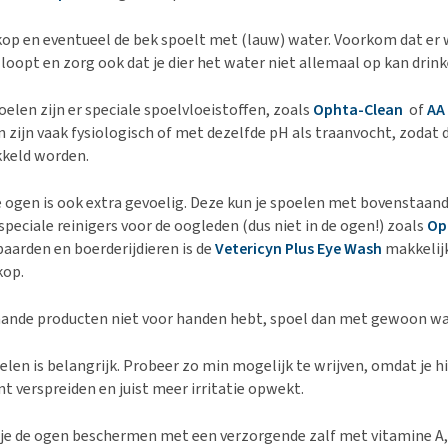
 kop en eventueel de bek spoelt met (lauw) water. Voorkom dat er 
r loopt en zorg ook dat je dier het water niet allemaal op kan drink
elen zijn er speciale spoelvloeistoffen, zoals
Ophta-Clean
of
AA
 zijn vaak fysiologisch of met dezelfde pH als traanvocht, zodat 
kkeld worden.
e ogen is ook extra gevoelig. Deze kun je spoelen met bovenstaan
peciale reinigers voor de oogleden (dus niet in de ogen!) zoals
Op
 paarden en boerderijdieren is de
Vetericyn Plus Eye Wash
makkelijk
kop.
aande producten niet voor handen hebt, spoel dan met gewoon wa
len is belangrijk. Probeer zo min mogelijk te wrijven, omdat je 
t verspreiden en juist meer irritatie opwekt.
je de ogen beschermen met een verzorgende zalf met vitamine A,