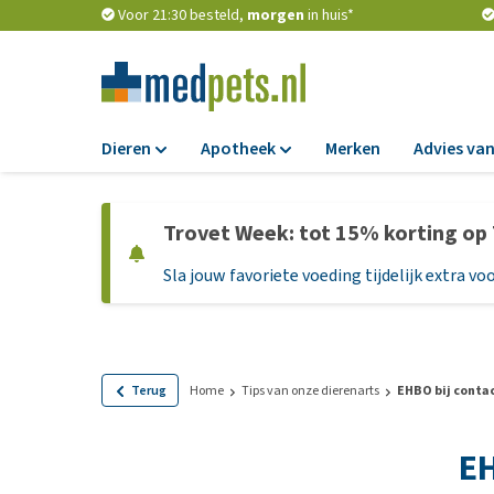
Voor 21:30 besteld,
morgen
in huis*
Dieren
Apotheek
Merken
Advies van
Voer
Apotheek
Trovet Week: tot 15% korting op
Hondenbrokken
Vlooien en teken
Sla jouw favoriete voeding tijdelijk extra voo
Natvoer
Ontworming
Dieetvoer
Medicijnen en
supplementen
Standaardvoer
Probiotica en we
Graanvrij honden
Terug
Home
Tips van onze dierenarts
EHBO bij conta
Vitamines en min
Puppyvoer en sna
EH
Medische benodi
Glutenvrij honden