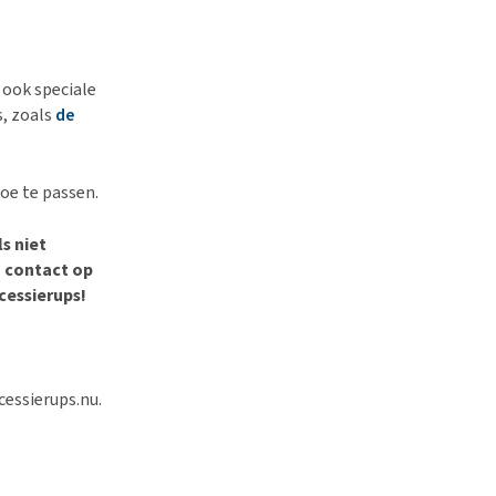
 ook speciale
s, zoals
de
toe te passen.
s niet
n contact op
cessierups!
cessierups.nu.