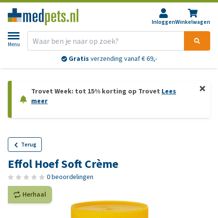
Inloggen
Winkelwagen
Menu
Gratis
verzending vanaf € 69,-
Trovet Week: tot 15% korting op Trovet
Lees
meer
Terug
Effol Hoef Soft Crème
0 beoordelingen
Herhaal