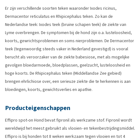
Er zijn verschillende soorten teken waaronder Ixodes ricinus,
Dermacentor reticulatus en Rhipicephalus teken. Zo kan de
Nederlandse teek: Ixodes teek (bruine schapen teek) de ziekte van
Lyme overbrengen. De symptomen bij de hond zijn o.a. lusteloosheid,
koorts, gewrichtsproblemen en soms nierproblemen. De Dermacentor
teek (tegenwoordig steeds vaker in Nederland gevestigd) is vooral
berucht als veroorzaker van de ziekte babesiose, met als mogelijke
gevolgen bloedarmoede, bloedplassen, geelzucht, lusteloosheid en
hoge koorts. De Rhipicephalus teken (Middellandse Zee gebied)
brengen ehrlichiose over, een serieuze ziekte die te herkennen is aan
bloedingen, koorts, gewichtsverlies en apathie.
Producteigenschappen
Effipro spot-on Hond bevat fipronil als werkzame stof. Fipronil wordt
wereldwijd het meest gebruikt als vlooien- en tekenbestrijdingsmiddel.
Effipro is bij honden tot 8 weken werkzaam tegen vlooien en tot 4