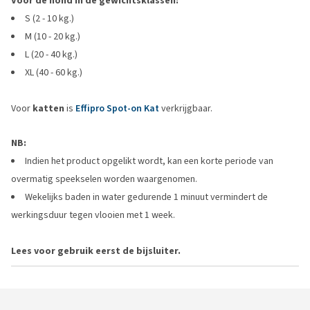
Voor de hond in de gewichtsklassen:
S (2 - 10 kg.)
M (10 - 20 kg.)
L (20 - 40 kg.)
XL (40 - 60 kg.)
Voor
katten
is
Effipro Spot-on Kat
verkrijgbaar.
NB:
Indien het product opgelikt wordt, kan een korte periode van
overmatig speekselen worden waargenomen.
Wekelijks baden in water gedurende 1 minuut vermindert de
werkingsduur tegen vlooien met 1 week.
Lees voor gebruik eerst de bijsluiter.