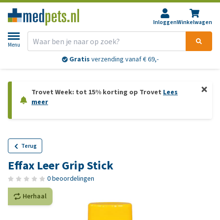
Inloggen
Winkelwagen
Menu
Gratis
verzending vanaf € 69,-
Trovet Week: tot 15% korting op Trovet
Lees
meer
Terug
Effax Leer Grip Stick
0 beoordelingen
Herhaal