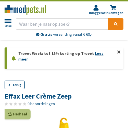
Inloggen
Winkelwagen
Menu
Gratis
verzending vanaf € 69,-
Trovet Week: tot 15% korting op Trovet
Lees
meer
Terug
Effax Leer Crème Zeep
0 beoordelingen
Herhaal