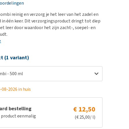
erproblemen
nd te zwaar wordt?
eoordelingen
derdom en dementie
lp! Mijn hond plast in
ombi reinig en verzorg je het leer van het zadel en
is. Wat nu?
ergewicht en conditie
d in één keer. Dit verzorgingsproduct dringt tot diep
kijk alles
het leer door waardoor het zijn zacht-, soepel- en
ieren, pezen en botten
udt.
uchtbaarheid
e
kijk alles
ct (1 variant)
mbi - 500 ml
-08-2026 in huis
€ 12,50
rd bestelling
e product eenmalig
(€ 25,00/ l)