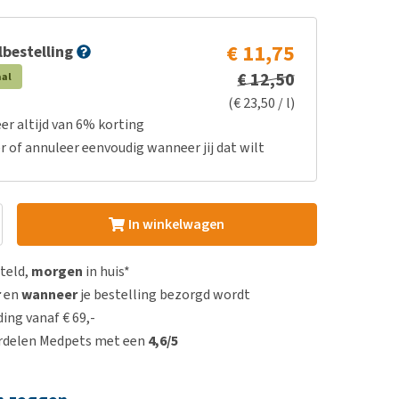
€ 11,75
bestelling
€ 12,50
aal
(€ 23,50 / l)
er altijd van 6% korting
r of annuleer eenvoudig wanneer jij dat wilt
In winkelwagen
steld,
morgen
in huis*
r
en
wanneer
je bestelling bezorgd wordt
ing vanaf € 69,-
rdelen Medpets met een
4,6/5