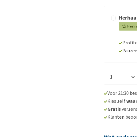
Herhaal
Herh
Profite
Pauzee
Voor 21:30 be
Kies zelf
waa
Gratis
verzend
Klanten beoo