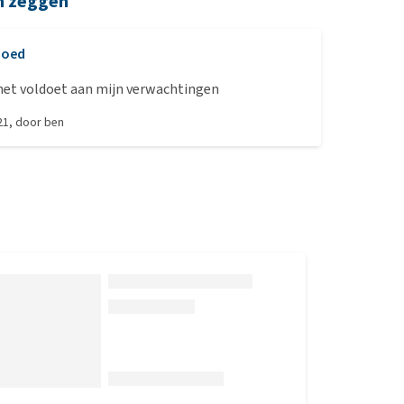
n zeggen
Goed
 het voldoet aan mijn verwachtingen
21
, door
ben