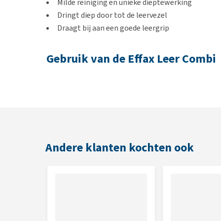
Milde reiniging en unieke dieptewerking
Dringt diep door tot de leervezel
Draagt bij aan een goede leergrip
Gebruik van de Effax Leer Combi
Breng de Effax Leer Combi met een doek of spons aan
Tip:
test de kleurechtheid en de verandering van het
Inhoud
Andere klanten kochten ook
500 ml
Samenstelling
Reinigende speciale tensiden, hoogwaardige voeden
nietionische tensiden, Isopropanol, parfum.