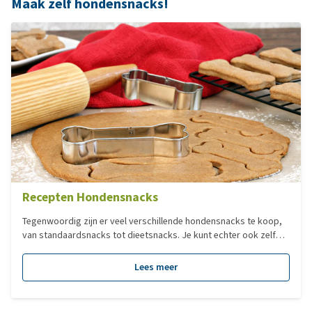
Maak zelf hondensnacks!
Recepten Hondensnacks
Tegenwoordig zijn er veel verschillende hondensnacks te koop,
van standaardsnacks tot dieetsnacks. Je kunt echter ook zelf
heerlijke snacks voor je hond maken en bakken. Dit artikel bevat
9 verschillende recepten, zodat je zelf aan de slag kunt om een
Lees meer
lekkere en gezonde snack voor je hond te maken.