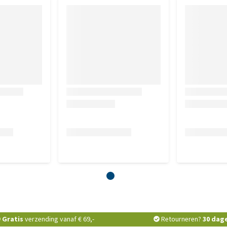
Gratis
verzending vanaf € 69,-
Retourneren?
30 dag