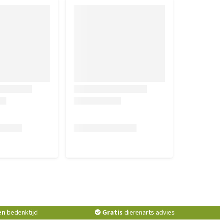
en
bedenktijd
Gratis
dierenarts advies