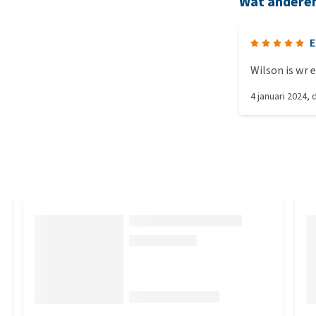
Wat andere
E
Wilson is wr
4 januari 2024
,