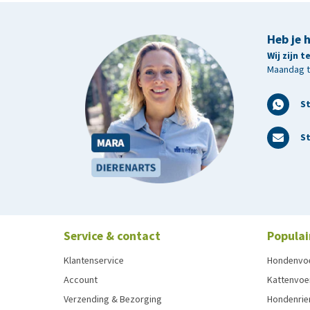
Heb je 
Wij zijn 
Maandag t/
S
St
Service & contact
Populai
Klantenservice
Hondenvo
Account
Kattenvoe
Verzending & Bezorging
Hondenrie