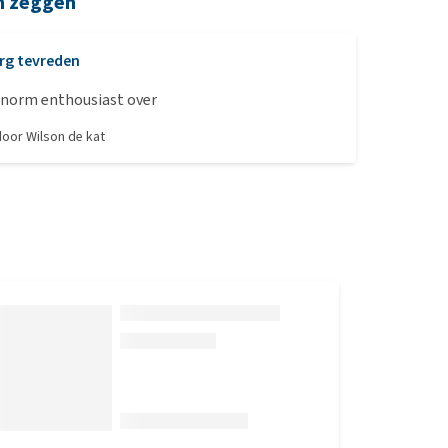
n zeggen
rg tevreden
 enorm enthousiast over
 door
Wilson de kat