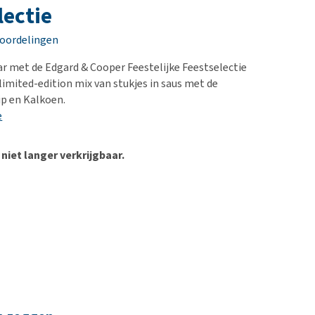
erproblemen
nd te zwaar wordt?
lectie
derdom en dementie
lp! Mijn hond plast in
eoordelingen
is. Wat nu?
ergewicht en conditie
kijk alles
aar met de Edgard & Cooper Feestelijke Feestselectie
ieren, pezen en botten
 limited-edition mix van stukjes in saus met de
uchtbaarheid
p en Kalkoen.
e
kijk alles
 niet langer verkrijgbaar.