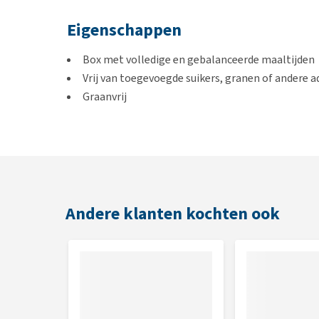
Eigenschappen
Box met volledige en gebalanceerde maaltijden
Vrij van toegevoegde suikers, granen of andere a
Graanvrij
Glutenvrij
Smaken
Hert, kip en kalkoen
Andere klanten kochten ook
Inhoud
6 blikjes van 85 gram
Samenstelling