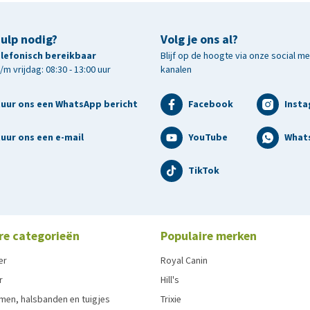
hulp nodig?
Volg je ons al?
telefonisch bereikbaar
Blijf op de hoogte via onze social m
m vrijdag: 08:30 - 13:00 uur
kanalen
tuur ons een WhatsApp bericht
Facebook
Inst
uur ons een e-mail
YouTube
What
TikTok
re categorieën
Populaire merken
er
Royal Canin
r
Hill's
men, halsbanden en tuigjes
Trixie