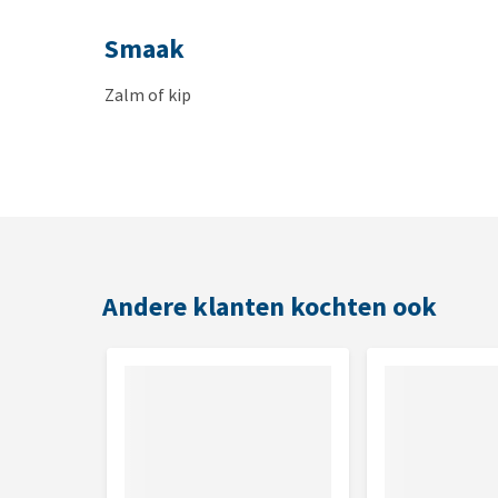
Smaak
Zalm of kip
Inhoud
50 g
Samenstelling
Andere klanten kochten ook
Verse kip
30%, aardappelzetmeel
, erwtenzetmeel
, 
lignocellulose
, kattenkruid
1%, mineralen
.
Analytische bestanddelen
Ruw eiwit 33%, ruw vet 10%, ruwe celstof 2,7%, ru