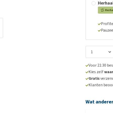
Herhaal
Herh
Profite
Pauzee
Voor 21:30 be
Kies zelf
waa
Gratis
verzend
Klanten beoo
Wat andere