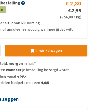
€ 2,80
bestelling
€ 2,95
aal
(€ 56,00 / kg)
er altijd van 6% korting
r of annuleer eenvoudig wanneer jij dat wilt
In winkelwagen
steld,
morgen
in huis*
r
en
wanneer
je bestelling bezorgd wordt
ing vanaf € 69,-
rdelen Medpets met een
4,6/5
n zeggen