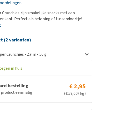
erproblemen
nd te zwaar wordt?
eoordelingen
derdom en dementie
lp! Mijn hond plast in
 Crunchies zijn smakelijke snacks met een
is. Wat nu?
ergewicht en conditie
enkant. Perfect als beloning of tussendoortje!
kijk alles
e
ieren, pezen en botten
uchtbaarheid
ct (2 varianten)
kijk alles
er Crunchies - Zalm - 50 g
orgen in huis
€ 2,95
rd bestelling
e product eenmalig
(€ 59,00/ kg)