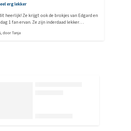
eel erg lekker
dit heerlijk! Ze krijgt ook de brokjes van Edgard en
dag 1 fan ervan. Ze zijn inderdaad lekker
 kauwt er goed op.
6
, door
Tanja