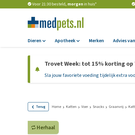
Voor 21:30 besteld,
morgen
in huis*
Dieren
Apotheek
Merken
Advies van
Voer
Apotheek
Trovet Week: tot 15% korting op
Hondenbrokken
Vlooien en teken
Sla jouw favoriete voeding tijdelijk extra voo
Natvoer
Ontworming
Dieetvoer
Medicijnen en
supplementen
Standaardvoer
Probiotica en we
Graanvrij honden
Terug
Home
Katten
Voer
Snacks
Graanvrij
Kat
Vitamines en min
Puppyvoer en sna
Medische benodi
Herhaal
Glutenvrij honden