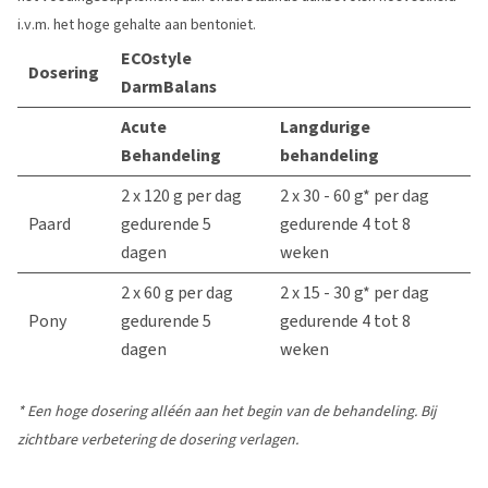
i.v.m. het hoge gehalte aan bentoniet.
ECOstyle
Dosering
DarmBalans
Acute
Langdurige
Behandeling
behandeling
2 x 120 g per dag
2 x 30 - 60 g* per dag
Paard
gedurende 5
gedurende 4 tot 8
dagen
weken
2 x 60 g per dag
2 x 15 - 30 g* per dag
Pony
gedurende 5
gedurende 4 tot 8
dagen
weken
* Een hoge dosering alléén aan het begin van de behandeling. Bij
zichtbare verbetering de dosering verlagen.