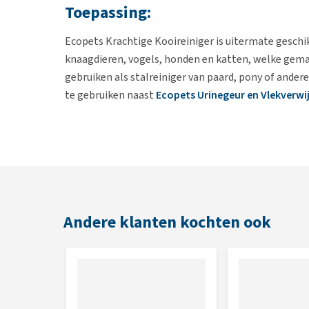
Toepassing:
Ecopets Krachtige Kooireiniger is uitermate geschik
knaagdieren, vogels, honden en katten, welke gemaak
gebruiken als stalreiniger van paard, pony of ander
te gebruiken naast
Ecopets Urinegeur en Vlekverwi
Gebruiksaanwijzing:
Spray Ecopets krachtige Kooireiniger in de te behan
loslaat. Hardnekkig vuil eventueel lossteken en de 
stallen is Kooireiniger concentraat in 1 en 2 liter f
Andere klanten kochten ook
oplossing voor schrobben aangemaakt kan worden.
Samenstelling:
Minder dan 5% niet-iogene oppervlakte actieve sto