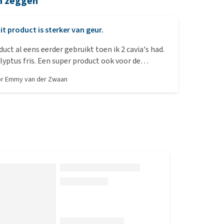
n zeggen
it product is sterker van geur.
duct al eens eerder gebruikt toen ik 2 cavia's had.
lyptus fris. Een super product ook voor de
ssendoor gebruik ik het ook voor de kattenbak.
or
Emmy van der Zwaan
 het er is en de aantal en aanbieding.