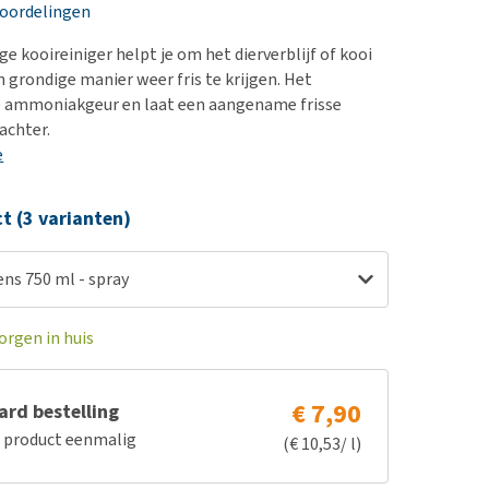
erproblemen
nd te zwaar wordt?
eoordelingen
derdom en dementie
lp! Mijn hond plast in
e kooireiniger helpt je om het dierverblijf of kooi
is. Wat nu?
ergewicht en conditie
n grondige manier weer fris te krijgen. Het
kijk alles
de ammoniakgeur en laat een aangename frisse
ieren, pezen en botten
achter.
uchtbaarheid
e
kijk alles
ct (3 varianten)
ns 750 ml - spray
orgen in huis
€ 7,90
rd bestelling
e product eenmalig
(€ 10,53/ l)