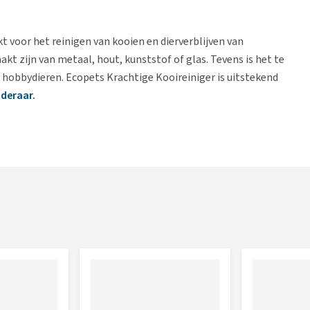
t voor het reinigen van kooien en dierverblijven van
t zijn van metaal, hout, kunststof of glas. Tevens is het te
e hobbydieren. Ecopets Krachtige Kooireiniger is uitstekend
jderaar.
delen kooi of ruimte. Laat inwerken tot de vervuiling
kooi /ruimte uitspoelen. Voor grote ruimten, kennels of
lacons en een 5 liter jerrycan beschikbaar, waarmee een
ffen, minder dan 5% fosfaten, minder dan 5% parfums,