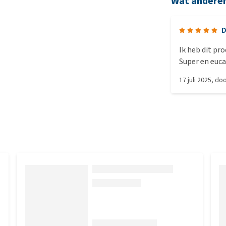
Wat andere
D
Ik heb dit pro
Super en euca
kattenbak. Tu
17 juli 2025
, do
Afhankelijk of