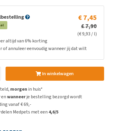
€ 7,45
bestelling
€ 7,90
aal
(€ 9,93 / l)
er altijd van 6% korting
r of annuleer eenvoudig wanneer jij dat wilt
In winkelwagen
steld,
morgen
in huis*
r
en
wanneer
je bestelling bezorgd wordt
ing vanaf € 69,-
rdelen Medpets met een
4,6/5