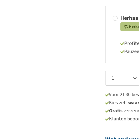
Herhaal
Herh
Profite
Pauzee
Voor 21:30 be
Kies zelf
waa
Gratis
verzend
Klanten beoo