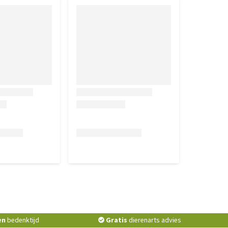
en
bedenktijd
Gratis
dierenarts advies