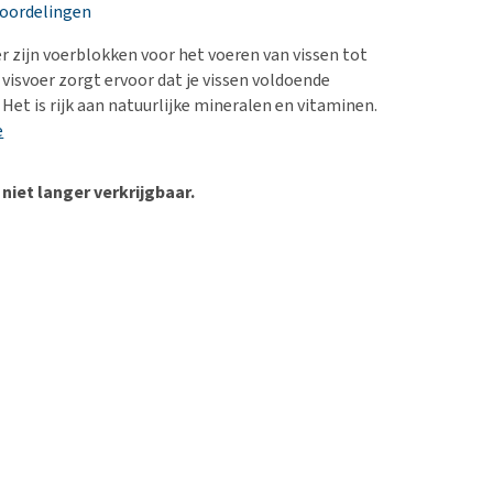
erproblemen
nd te zwaar wordt?
eoordelingen
derdom en dementie
lp! Mijn hond plast in
 zijn voerblokken voor het voeren van vissen tot
is. Wat nu?
ergewicht en conditie
 visvoer zorgt ervoor dat je vissen voldoende
kijk alles
 Het is rijk aan natuurlijke mineralen en vitaminen.
ieren, pezen en botten
e
uchtbaarheid
kijk alles
 niet langer verkrijgbaar.