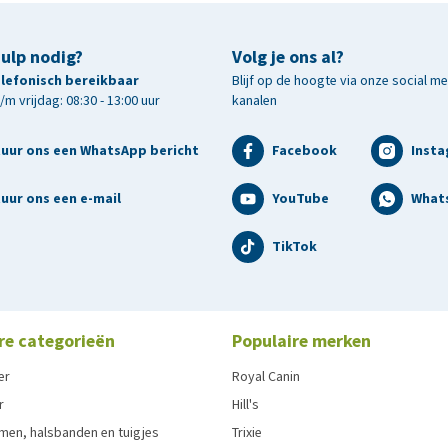
hulp nodig?
Volg je ons al?
telefonisch bereikbaar
Blijf op de hoogte via onze social m
m vrijdag: 08:30 - 13:00 uur
kanalen
tuur ons een WhatsApp bericht
Facebook
Inst
uur ons een e-mail
YouTube
What
TikTok
re categorieën
Populaire merken
er
Royal Canin
r
Hill's
men, halsbanden en tuigjes
Trixie