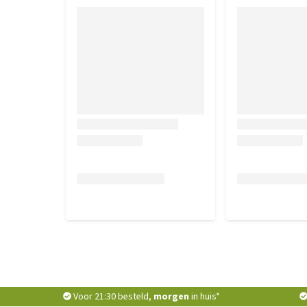
Voor 21:30 besteld,
morgen
in huis*