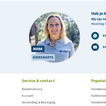
Heb je 
Wij zijn 
Maandag t/
S
St
Service & contact
Populai
Klantenservice
Hondenvo
Account
Kattenvoe
Verzending & Bezorging
Hondenrie