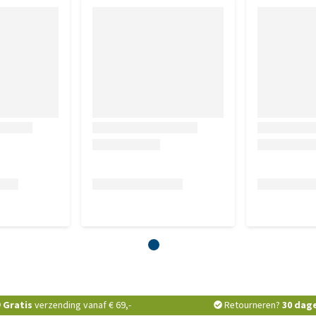
Gratis
verzending vanaf € 69,-
Retourneren?
30 dag