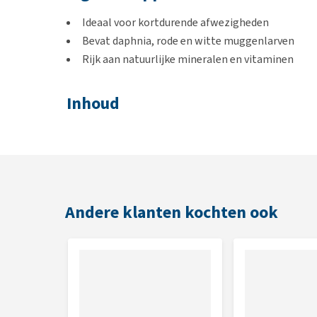
Ideaal voor kortdurende afwezigheden
Bevat daphnia, rode en witte muggenlarven
Rijk aan natuurlijke mineralen en vitaminen
Inhoud
5 x 5 g (5 stuks, 5 x 3 dagen)
Samenstelling
Mineralen, vis en visbijproducten, granen, groenten,
Andere klanten kochten ook