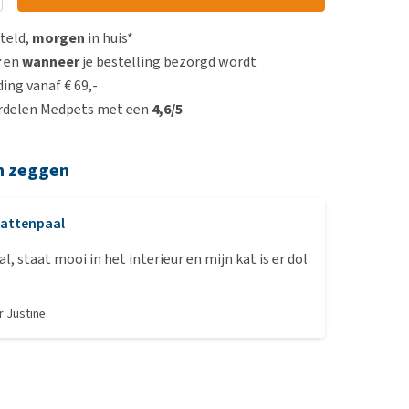
steld,
morgen
in huis*
r
en
wanneer
je bestelling bezorgd wordt
ing vanaf € 69,-
rdelen Medpets met een
4,6/5
n zeggen
attenpaal
l, staat mooi in het interieur en mijn kat is er dol
or
Justine