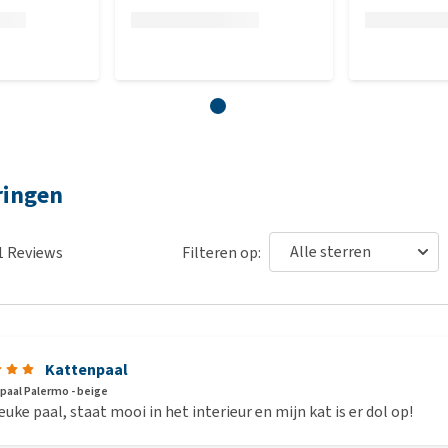
ringen
1
Reviews
Filteren op:
Kattenpaal
bpaal Palermo - beige
euke paal, staat mooi in het interieur en mijn kat is er dol op!