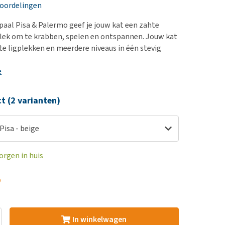
erproblemen
nd te zwaar wordt?
eoordelingen
derdom en dementie
lp! Mijn hond plast in
paal Pisa & Palermo geef je jouw kat een zahte
is. Wat nu?
ergewicht en conditie
lek om te krabben, spelen en ontspannen. Jouw kat
kijk alles
te ligplekken en meerdere niveaus in één stevig
ieren, pezen en botten
uchtbaarheid
e
kijk alles
ct (2 varianten)
Pisa - beige
orgen in huis
5
In winkelwagen