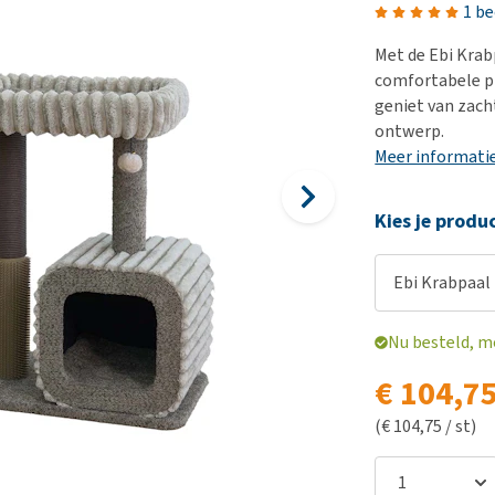
Bench
Nierproblemen
BARF
Ni
ho
er
1 b
Voer- en drinkbakken
Ouderdom en dementie
Puppy apotheek
Ou
He
nvoer
Met de Ebi Krab
hu
Op reis en onderweg
Overgewicht en conditie
Vuurwerkangst
Ov
comfortabele p
r
Be
geniet van zach
Bekijk alles
Bekijk alles
Puppy benodigdheden
Sp
ontwerp.
Bekijk alles
Vr
Meer informati
Be
Kies je produ
Ebi Krabpaal 
Nu besteld, m
€ 104,7
(€ 104,75 / st)