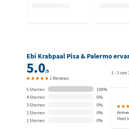
Ebi Krabpaal Pisa & Palermo erva
5.0
/5
1
-
1
van
1 Reviews
5 Sterren
100%
4 Sterren
0%
3 Sterren
0%
2 Sterren
0%
Ebi Kra
Heel l
1 Sterren
0%