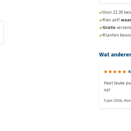
Voor 21:30 be
Kies zelf
waa
Gratis
verzend
Klanten beoo
Wat andere
K
Heel leuke paa
op!
5 juni 2026
, do